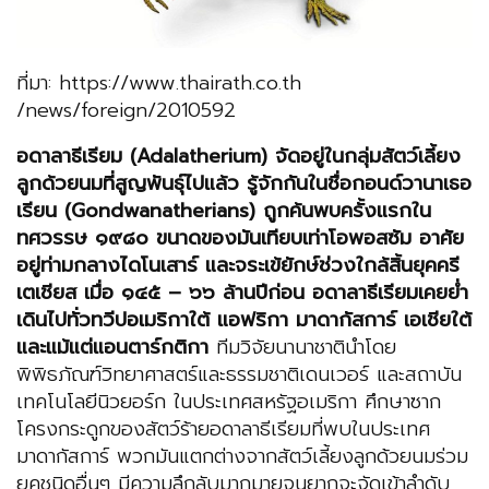
ที่มา: https://www.thairath.co.th
/news/foreign/2010592
อดาลาธีเรียม (Adalatherium) จัดอยู่ในกลุ่มสัตว์เลี้ยง
ลูกด้วยนมที่สูญพันธุ์ไปแล้ว รู้จักกันในชื่อกอนด์วานาเธอ
เรียน (Gondwanatherians) ถูกค้นพบครั้งแรกใน
ทศวรรษ ๑๙๘๐ ขนาดของมันเทียบเท่าโอพอสซัม อาศัย
อยู่ท่ามกลางไดโนเสาร์ และจระเข้ยักษ์ช่วงใกล้สิ้นยุคครี
เตเชียส เมื่อ ๑๔๕ – ๖๖ ล้านปีก่อน อดาลาธีเรียมเคยย่ำ
เดินไปทั่วทวีปอเมริกาใต้ แอฟริกา มาดากัสการ์ เอเชียใต้
และแม้แต่แอนตาร์กติกา
ทีมวิจัยนานาชาตินำโดย
พิพิธภัณฑ์วิทยาศาสตร์และธรรมชาติเดนเวอร์ และสถาบัน
เทคโนโลยีนิวยอร์ก ในประเทศสหรัฐอเมริกา ศึกษาซาก
โครงกระดูกของสัตว์ร้ายอดาลาธีเรียมที่พบในประเทศ
มาดากัสการ์ พวกมันแตกต่างจากสัตว์เลี้ยงลูกด้วยนมร่วม
ยุคชนิดอื่นๆ มีความลึกลับมากมายจนยากจะจัดเข้าลำดับ