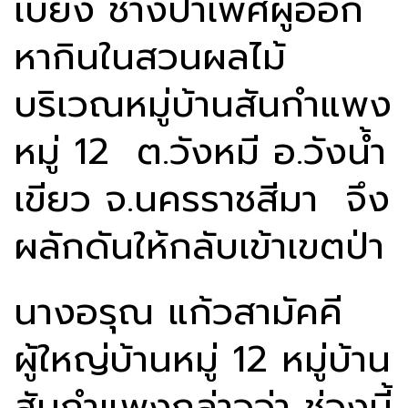
เบี่ยง ช้างป่าเพศผู้ออก
หากินในสวนผลไม้
บริเวณหมู่บ้านสันกำแพง
หมู่ 12 ต.วังหมี อ.วังน้ำ
เขียว จ.นครราชสีมา จึง
ผลักดันให้กลับเข้าเขตป่า
นางอรุณ แก้วสามัคคี
ผู้ใหญ่บ้านหมู่ 12 หมู่บ้าน
สันกำแพงกล่าวว่า ช่วงนี้