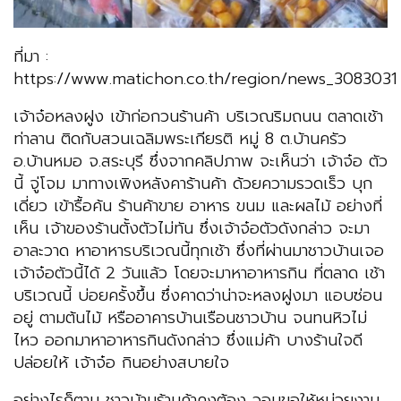
ที่มา :
https://www.matichon.co.th/region/news_3083031
เจ้าจ๋อหลงฝูง เข้าก่อกวนร้านค้า บริเวณริมถนน ตลาดเช้า
ท่าลาน ติดกับสวนเฉลิมพระเกียรติ หมู่ 8 ต.บ้านครัว
อ.บ้านหมอ จ.สระบุรี ซึ่งจากคลิปภาพ จะเห็นว่า เจ้าจ๋อ ตัว
นี้ จู่โจม มาทางเพิงหลังคาร้านค้า ด้วยความรวดเร็ว บุก
เดี่ยว เข้ารื้อค้น ร้านค้าขาย อาหาร ขนม และผลไม้ อย่างที่
เห็น เจ้าของร้านตั้งตัวไม่ทัน ซึ่งเจ้าจ๋อตัวดังกล่าว จะมา
อาละวาด หาอาหารบริเวณนี้ทุกเช้า ซึ่งที่ผ่านมาชาวบ้านเจอ
เจ้าจ๋อตัวนี้ได้ 2 วันแล้ว โดยจะมาหาอาหารกิน ที่ตลาด เช้า
บริเวณนี้ บ่อยครั้งขึ้น ซึ่งคาดว่าน่าจะหลงฝูงมา แอบซ่อน
อยู่ ตามต้นไม้ หรืออาคารบ้านเรือนชาวบ้าน จนทนหิวไม่
ไหว ออกมาหาอาหารกินดังกล่าว ซึ่งแม่ค้า บางร้านใจดี
ปล่อยให้ เจ้าจ๋อ กินอย่างสบายใจ
อย่างไรก็ตาม ชาวบ้านร้านค้าคงต้อง วอนขอให้หน่วยงาน