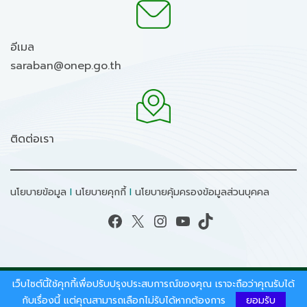
อีเมล
saraban@onep.go.th
ติดต่อเรา
นโยบายข้อมูล
I
นโยบายคุกกี้
I
นโยบายคุ้มครองข้อมูลส่วนบุคคล
Facebook
X
Instagram
YouTube
TikTok
เว็บไซต์นี้ใช้คุกกี้เพื่อปรับปรุงประสบการณ์ของคุณ เราจะถือว่าคุณรับได้
สงวนลิขสิทธิ์ © 2026 - สำนักงานนโยบายและแผน
ทรัพยากรธรรมชาติและสิ่งแวดล้อม.
กับเรื่องนี้ แต่คุณสามารถเลือกไม่รับได้หากต้องการ
ยอมรับ