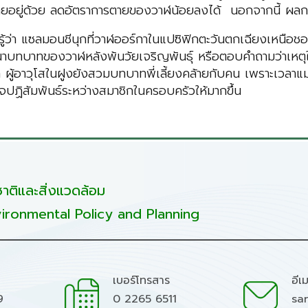
รมียายอยู่ด้วย ลดอัตราการตายของวาฬน้อยลงได้ นอกจากนี้ 
้ว่า แซลมอนชีนุกที่วาฬออร์กาในแปซิฟิกตะวันตกเฉียงเหนือช
ริศนาบทบาทของวาฬหลังพ้นวัยเจริญพันธุ์ หรือตอบคำถามว่าเหตุ
า ผู้อาวุโสในฝูงยังสวมบทบาทพี่เลี้ยงคล้ายกับคน เพราะเวลา
จปฏิสัมพันธ์ระหว่างสมาชิกในครอบครัวให้มากขึ้น
ติและสิ่งแวดล้อม
ironmental Policy and Planning
เบอร์โทรสาร
อีเ
9
0 2265 6511
sa