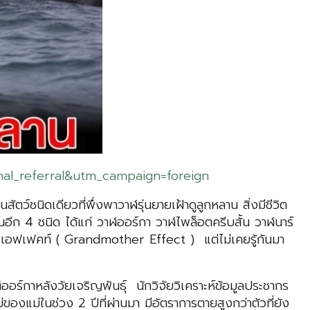
al_referral&utm_campaign=foreign
นิดเดียวที่พึ่งพาวาฬรุ่นยายเฝ้าดูลูกหลาน สิ่งมีชีวิต
มอื่นอีก 4 ชนิด ได้แก่ วาฬออร์กา วาฬไพล็อตครีบสั้น วาฬนาร์
อร์ เอฟเฟคท์ ( Grandmother Effect ) แต่ไม่เคยรู้กันมา
ร์กาหลังวัยเจริญพันธุ์ นักวิจัยวิเคราะห์ข้อมูลประชากร
แม่ในช่วง 2 ปีที่ผ่านมา มีอัตราการตายสูงกว่าตัวที่ยัง