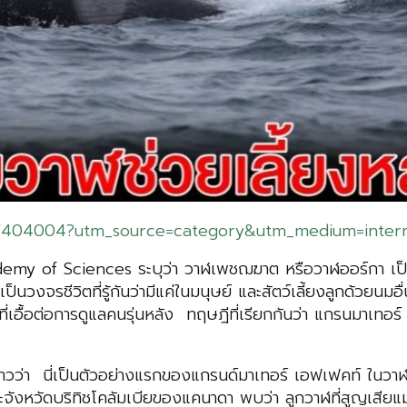
n/404004?utm_source=category&utm_medium=intern
of Sciences ระบุว่า วาฬเพชฌฆาต หรือวาฬออร์กา เป็นสัตว์ช
เป็นวงจรชีวิตที่รู้กันว่ามีแค่ในมนุษย์ และสัตว์เลี้ยงลูกด้วยน
ที่เอื้อต่อการดูแลคนรุ่นหลัง ทฤษฎีที่เรียกกันว่า แกรนมาเท
าวว่า นี่เป็นตัวอย่างแรกของแกรนด์มาเทอร์ เอฟเฟคท์ ในวาฬออ
หวัดบริทิชโคลัมเบียของแคนาดา พบว่า ลูกวาฬที่สูญเสียแม่ของ