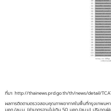
ที่มา: http://thainews.prd.go.th/th/news/detail
ผลการติดตามตรวจสอบคุณภาพอากาศในพื้นที่กรุงเทพมหา
มคก./ลบ.ม. (ค่ามาตรฐานไม่เกิน 50 มคก./ลบ.ม) ปริมาณฝุ่น