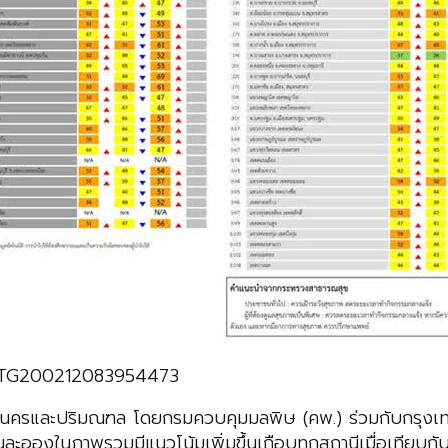
/TCATG200212083954473
นครและปริมณฑล โดยกรมควบคุมมลพิษ (คพ.) ร่วมกับกรุงเท
ละอองในภาพรวมมีแนวโน้มเพิ่มขึ้นเกือบทุกสถานีเมื่อเทียบกับช