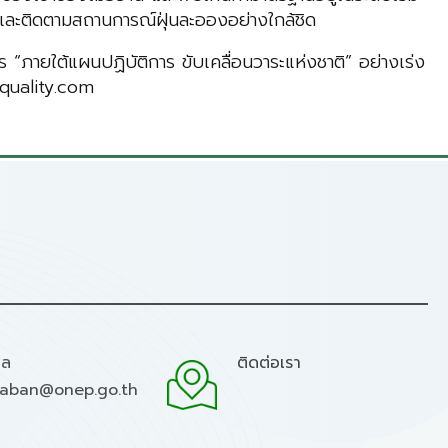
และติดตามสถานการณ์ฝุ่นละอองอย่างใกล้ชิด
ภายใต้แผนปฏิบัติการ ขับเคลื่อนวาระแห่งชาติ” อย่างเร่ง
rquality.com
มล
ติดต่อเรา
raban@onep.go.th