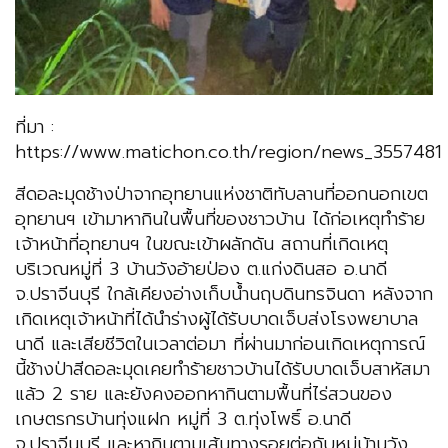
ที่มา :
https://www.matichon.co.th/region/news_3557481
สีดอละมุดช้างป่าจากอุทยานแห่งชาติทับลานที่ออกนอกเขต
อุทยานฯ เข้ามาหากินในพื้นที่ของชาวบ้าน ได้ก่อเหตุทำร้าย
เจ้าหน้าที่อุทยานฯ ในขณะเข้าผลักดัน สถานที่เกิดเหตุ
บริเวณหมู่ที่ 3 บ้านวังอ้ายป่อง ต.แก่งดินสอ อ.นาดี
จ.ปราจีนบุรี ใกล้เคียงอ่างเก็บน้ำนฤบดินทรจินดา หลังจาก
เกิดเหตุเจ้าหน้าที่ได้นำร่างผู้ได้รับบาดเจ็บส่งโรงพยาบาล
นาดี และเสียชีวิตในเวลาต่อมา ที่ผ่านมาก่อนเกิดเหตุการณ์
นี้ช้างป่าสีดอละมุดเคยทำร้ายชาวบ้านได้รับบาดเจ็บสาหัสมา
แล้ว 2 ราย และยังคงออกหากินตามพื้นที่ไร่สวนของ
เกษตรกรบ้านทุ่งแฝก หมู่ที่ 3 ต.ทุ่งโพธิ์ อ.นาดี
จ.ปราจีนบุรี และหากินตามเส้นทางรอยต่อกับหมู่บ้านวัง