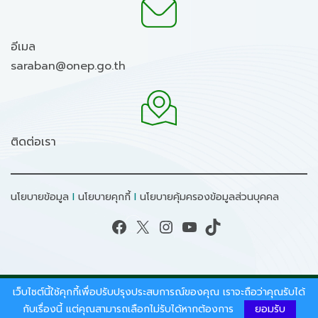
อีเมล
saraban@onep.go.th
ติดต่อเรา
นโยบายข้อมูล
I
นโยบายคุกกี้
I
นโยบายคุ้มครองข้อมูลส่วนบุคคล
Facebook
X
Instagram
YouTube
TikTok
เว็บไซต์นี้ใช้คุกกี้เพื่อปรับปรุงประสบการณ์ของคุณ เราจะถือว่าคุณรับได้
สงวนลิขสิทธิ์ © 2026 - สำนักงานนโยบายและแผน
ทรัพยากรธรรมชาติและสิ่งแวดล้อม.
กับเรื่องนี้ แต่คุณสามารถเลือกไม่รับได้หากต้องการ
ยอมรับ