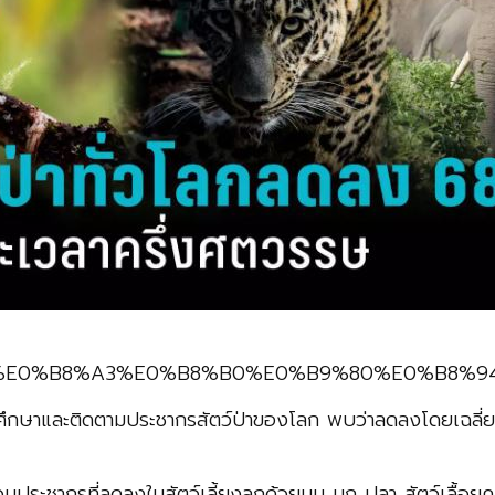
%B8%9B%E0%B8%A3%E0%B8%B0%E0%B9%80%E0%B
ึกษาและติดตามประชากรสัตว์ป่าของโลก พบว่าลดลงโดยเฉลี่ย
ะชากรที่ลดลงในสัตว์เลี้ยงลูกด้วยนม นก ปลา สัตว์เลื้อยคล