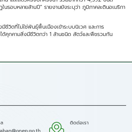
ฏในรอบหลายล้านปี” รายงานยังระบุว่า ภูมิภาคละตินอเมริกา
ีชีวิตที่ไม่ใช่พันธุ์พื้นเมืองเข้าระบบนิเวศ และการ
ุกคามสิ่งมีชีวิตกว่า 1 ล้านชนิด สัตว์และพืชรวมกัน
มล
ติดต่อเรา
raban@onep.go.th