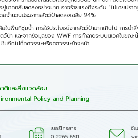
่มีอยู่มากกลับลดลงอย่างมาก อาจร้ายแรงถึงระดับ “ไม่เคยปราก
ลก โดยจำนวนประชากรสัตว์ป่าลดลงเฉลี่ย 94%
ยในพื้นที่ชุ่มน้ำ การใช้ประโยชน์จากสัตว์ป่ามากเกินไป การนำสิ่งม
ตว์ป่า และจากข้อมูลของ WWF การทำลายระบบนิเวศในขณะนี้ได้ค
ในอีกไม่กี่ทศวรรษหรือศตวรรษข้างหน้า
ติและสิ่งแวดล้อม
ironmental Policy and Planning
เบอร์โทรสาร
อีเ
9
0 2265 6511
sa