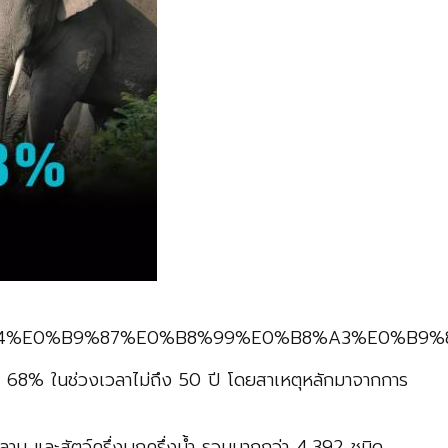
8%94%E0%B9%87%E0%B8%99%E0%B8%A3%E0%B9%
 68% ในช่วงเวลาไม่ถึง 50 ปี โดยสาเหตุหลักมาจากการ
าน และสัตว์ครึ่งบกครึ่งน้ำ รวมมากกว่า 4,392 ชนิด