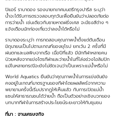
ปิแอร์ ราบาดอง รองนายกเทศมนตรีกรุงปารีส ระบุว่า
น้ำจะได้รับการตรวจสอบทุกวันเพื่อยืนยันว่าปลอดภัยต่อ
การว่ายน้ำ เช่นเดียวกับชายหาดฝรั่งเศส จะมีธงสีต่าง ๆ
แจ้งเตือนนักท่องเที่ยวว่าลงน้ำได้หรือไม่
ราบาดองระบุว่า การทดสอบคุณภาพน้ำตั้งแต่ต้นเดือน
มิถุนายนเป็นไปตามเกณฑ์ของยุโรป ยกเว้น 2 ครั้งที่มี
ฝนตกและมลพิษจากเรือ เมื่อปีที่แล้ว มีนักกีฬาหลายคน
ป่วยหลังจากแข่งไตรกีฬาและว่ายน้ำในที่โล่งช่วงโอลิมปิก
แม้ในหลายกรณีจะยังไม่ชัดเจนว่าเป็นเพราะแม่น้ำหรือไม่
World Aquatics ยืนยันว่าคุณภาพน้ำในการแข่งขันยัง
คงอยู่ในเกณฑ์มาตรฐานของกีฬาโดยผลลัพธ์จากความ
พยายามครั้งนี้เริ่มปรากฏให้เห็นแล้ว กับการเปิดแม่น้ำ
แซนให้สาธารณชนได้ว่ายน้ำ ถือเป็นตัวอย่างเชิงบวกของ
บทบาทกีฬาในการสร้างประโยชน์ระยะยาวให้กับชุมชน
ที่มา
:
ฐานเศรษฐกิจ