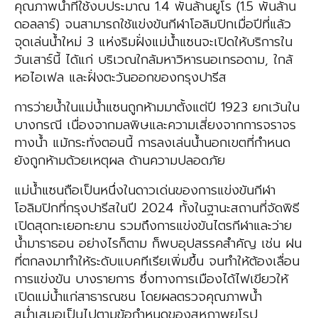
คุณภาพน้ำที่ใช้งบประมาณ 1.4 พันล้านยูโร (1.5 พันล้าน
ดอลลาร์) จนสามารถใช้แข่งขันกีฬาโอลิมปิกเมื่อปีที่แล้ว
จุดเล่นน้ำใหม่ 3 แห่งริมฝั่งแม่น้ำแซนจะเปิดให้บริการใน
วันเสาร์นี้ ได้แก่ บริเวณใกล้มหาวิหารนอเทรอดาม, ใกล้
หอไอเฟล และฝั่งตะวันออกของกรุงปารีส
การว่ายน้ำในแม่น้ำแซนถูกห้ามมาตั้งแต่ปี 1923 ยกเว้นใน
บางกรณี เนื่องจากมลพิษและความเสี่ยงจากการจราจร
ทางน้ำ แม้กระทั่งตอนนี้ การลงเล่นน้ำนอกเขตที่กำหนด
ยังถูกห้ามด้วยเหตุผล ด้านความปลอดภัย
แม่น้ำแซนถือเป็นหนึ่งในดาวเด่นของการแข่งขันกีฬา
โอลิมปิกที่กรุงปารีสในปี 2024 ทั้งในฐานะสถานที่จัดพิธี
เปิดสุดทะเยอทะยาน รวมถึงการแข่งขันไตรกีฬาและว่าย
น้ำมาราธอน อย่างไรก็ตาม ก็พบอุปสรรคสำคัญ เช่น ฝน
ที่ตกลงมาทำให้ระดับแบคทีเรียเพิ่มขึ้น จนทำให้ต้องเลื่อน
การแข่งขัน บางรายการ ซึ่งทางการเมืองได้ไฟเขียวให้
เปิดแม่น้ำแก่สาธารณชน โดยผลตรวจคุณภาพน้ำ
สม่ำเสมอเป็นไปตามข้อกำหนดของสหภาพยุโรป