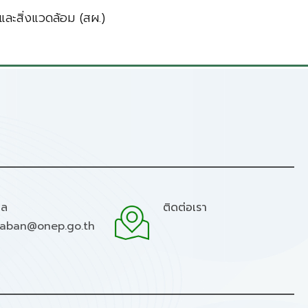
ละสิ่งแวดล้อม (สผ.)
มล
ติดต่อเรา
raban@onep.go.th