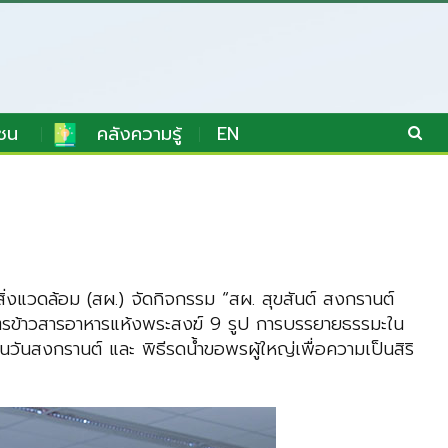
ชน
คลังความรู้
EN
่งแวดล้อม (สผ.) จัดกิจกรรม “สผ. สุขสันต์ สงกรานต์
บาตรข้าวสารอาหารแห้งพระสงฆ์ 9 รูป การบรรยายธรรมะใน
วันสงกรานต์ และ พิธีรดน้ำขอพรผู้ใหญ่เพื่อความเป็นสิริ