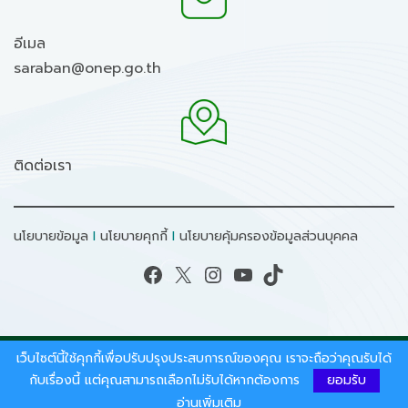
อีเมล
saraban@onep.go.th
ติดต่อเรา
นโยบายข้อมูล
I
นโยบายคุกกี้
I
นโยบายคุ้มครองข้อมูลส่วนบุคคล
Facebook
X
Instagram
YouTube
TikTok
เว็บไซต์นี้ใช้คุกกี้เพื่อปรับปรุงประสบการณ์ของคุณ เราจะถือว่าคุณรับได้
สงวนลิขสิทธิ์ © 2026 - สำนักงานนโยบายและแผน
ทรัพยากรธรรมชาติและสิ่งแวดล้อม.
กับเรื่องนี้ แต่คุณสามารถเลือกไม่รับได้หากต้องการ
ยอมรับ
อ่านเพิ่มเติม