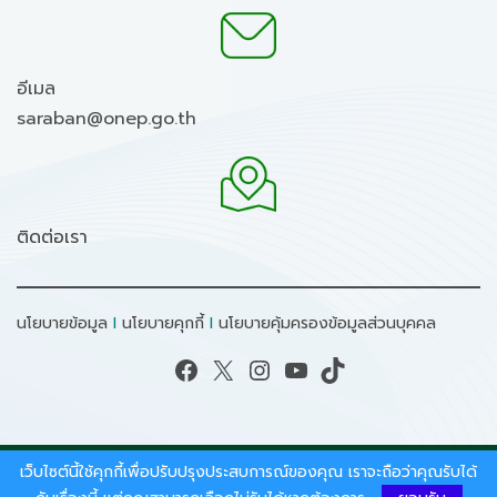
อีเมล
saraban@onep.go.th
ติดต่อเรา
นโยบายข้อมูล
I
นโยบายคุกกี้
I
นโยบายคุ้มครองข้อมูลส่วนบุคคล
Facebook
X
Instagram
YouTube
TikTok
เว็บไซต์นี้ใช้คุกกี้เพื่อปรับปรุงประสบการณ์ของคุณ เราจะถือว่าคุณรับได้
สงวนลิขสิทธิ์ © 2026 - สำนักงานนโยบายและแผน