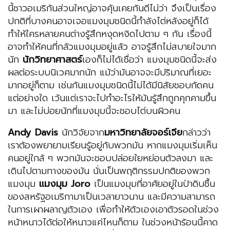
นี้ชาวอเมริกันส่วนใหญ่อาจคุ้นเคยกันดีไม่ว่า จึงเป็นเรื่อง
ปกติที่บางคนอาจเจอแมงมุมชนิดนี้กำลังไต่หลังอยู่ก็ได้
ทำให้ใครหลายคนต่างรู้สึกหงุดหงิดไปตาม ๆ กัน เรื่องนี้
อาจทำให้คนที่กลัวแมงมุมอยู่แล้ว อาจรู้สึกไม่สบายใจมาก
นัก
นักวิทยาศาสตร์
เองก็ไม่ได้เชื่อว่า แมงมุมชนิดนี้จะส่ง
ผลต่อระบบนิเวศมากนัก แม้ว่ามันอาจจะมีปริมาณที่เยอะ
มากอยู่ก็ตาม เช่นกันแมงมุมชนิดนี้ไม่ได้มีนิสัยชอบกัดคน
แต่อย่างใด เว้นแต่เราจะไปทำอะไรให้มันรู้สึกถูกคุกคามขึ้น
มา และไม่บ่อยนักที่แมงมุมนี้จะชอบไต่บนผิวคน
Andy Davis
นักวิจัยจาก
มหาวิทยาลัยจอร์เจีย
กล่าวว่า
เราต้องพยายามเรียนรู้อยู่กับพวกมัน หากแมงมุมเริ่มเห็น
คนอยู่ใกล้ ๆ พวกมันจะชอบปล่อยใยหย่อนตัวลงมา และ
เดินไปตามทางของมัน นั่นเป็นพฤติกรรมปกติของพวก
แมงมุม
แมงมุม Joro
เป็นแมงมุมที่อาศัยอยู่ในป่าดิบชื้น
ของสหรัฐอเมริกามาเป็นเวลายาวนาน และมีความสามารถ
ในการเผาผลาญตัวเอง เพื่อทำให้ตัวเองเอาตัวรอดในช่วง
หน้าหนาวได้ต่อให้หนาวแค่ไหนก็ตาม ในช่วงหน้าร้อนนี้คาด