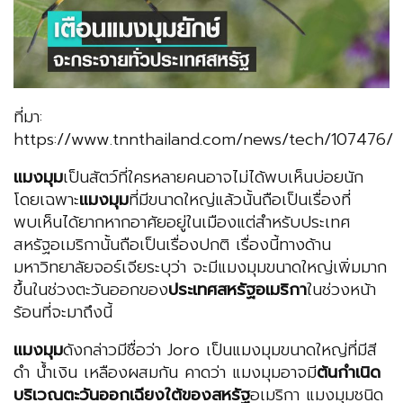
ที่มา:
https://www.tnnthailand.com/news/tech/107476/
แมงมุม
เป็นสัตว์ที่ใครหลายคนอาจไม่ได้พบเห็นบ่อยนัก
โดยเฉพาะ
แมงมุม
ที่มีขนาดใหญ่แล้วนั้นถือเป็นเรื่องที่
พบเห็นได้ยากหากอาศัยอยู่ในเมืองแต่สำหรับประเทศ
สหรัฐอเมริกานั้นถือเป็นเรื่องปกติ เรื่องนี้ทางด้าน
มหาวิทยาลัยจอร์เจียระบุว่า จะมีแมงมุมขนาดใหญ่เพิ่มมาก
ขึ้นในช่วงตะวันออกของ
ประเทศสหรัฐอเมริกา
ในช่วงหน้า
ร้อนที่จะมาถึงนี้
แมงมุม
ดังกล่าวมีชื่อว่า Joro เป็นแมงมุมขนาดใหญ่ที่มีสี
ดำ น้ำเงิน เหลืองผสมกัน คาดว่า แมงมุมอาจมี
ต้นกำเนิด
บริเวณตะวันออกเฉียงใต้ของสหรัฐ
อเมริกา แมงมุมชนิด