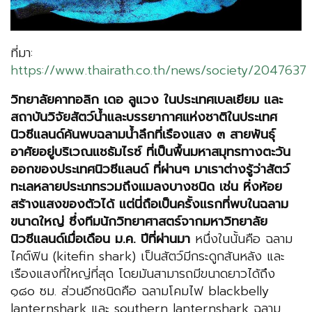
ที่มา:
https://www.thairath.co.th/news/society/2047637
วิทยาลัยคาทอลิก เดอ ลูแวง ในประเทศเบลเยียม และ
สถาบันวิจัยสัตว์น้ำและบรรยากาศแห่งชาติในประเทศ
นิวซีแลนด์ค้นพบฉลามน้ำลึกที่เรืองแสง ๓ สายพันธุ์
อาศัยอยู่บริเวณแชธัมไรซ์ ที่เป็นพื้นมหาสมุทรทางตะวัน
ออกของประเทศนิวซีแลนด์ ที่ผ่านๆ มาเราต่างรู้ว่าสัตว์
ทะเลหลายประเภทรวมถึงแมลงบางชนิด เช่น หิ่งห้อย
สร้างแสงของตัวได้ แต่นี่ถือเป็นครั้งแรกที่พบในฉลาม
ขนาดใหญ่ ซึ่งทีมนักวิทยาศาสตร์จากมหาวิทยาลัย
นิวซีแลนด์เมื่อเดือน ม.ค. ปีที่ผ่านมา
หนึ่งในนั้นคือ ฉลาม
ไคต์ฟิน (kitefin shark) เป็นสัตว์มีกระดูกสันหลัง และ
เรืองแสงที่ใหญ่ที่สุด โดยมันสามารถมีขนาดยาวได้ถึง
๑๘๐ ซม. ส่วนอีกชนิดคือ ฉลามโคมไฟ blackbelly
lanternshark และ southern lanternshark ฉลาม