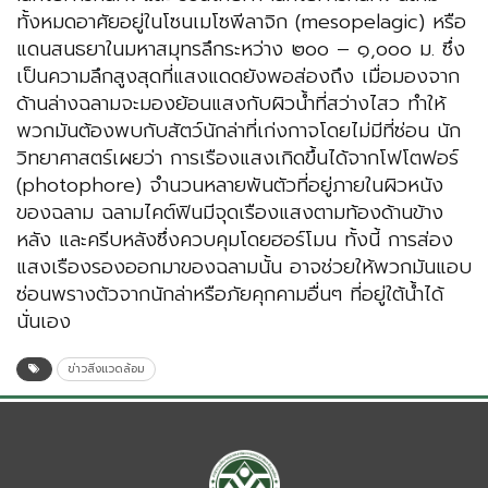
ทั้งหมดอาศัยอยู่ในโซนเมโซพีลาจิก (mesopelagic) หรือ
แดนสนธยาในมหาสมุทรลึกระหว่าง ๒๐๐ – ๑,๐๐๐ ม. ซึ่ง
เป็นความลึกสูงสุดที่แสงแดดยังพอส่องถึง เมื่อมองจาก
ด้านล่างฉลามจะมองย้อนแสงกับผิวน้ำที่สว่างไสว ทำให้
พวกมันต้องพบกับสัตว์นักล่าที่เก่งกาจโดยไม่มีที่ซ่อน นัก
วิทยาศาสตร์เผยว่า การเรืองแสงเกิดขึ้นได้จากโฟโตฟอร์
(photophore) จำนวนหลายพันตัวที่อยู่ภายในผิวหนัง
ของฉลาม ฉลามไคต์ฟินมีจุดเรืองแสงตามท้องด้านข้าง
หลัง และครีบหลังซึ่งควบคุมโดยฮอร์โมน ทั้งนี้ การส่อง
แสงเรืองรองออกมาของฉลามนั้น อาจช่วยให้พวกมันแอบ
ซ่อนพรางตัวจากนักล่าหรือภัยคุกคามอื่นๆ ที่อยู่ใต้น้ำได้
นั่นเอง
ข่าวสิ่งแวดล้อม