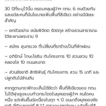
30 ปีที่ระบุไว้นั้น ครอบคลุมผู้ว่าฯ กทม. 6 คนด้วยกัน
และแต่ละคนก็มีนโยบายเพิ่มพื้นที่สีเขียว อย่างมีนัยยะ
สำคัญ
– ยกตัวอย่าง สมัยพิจิตต รัตตกุล สร้างสวนสาธารณะ
ใต้สะพานพระราม 9
– สมัคร สุนทรเวช ที่เปลี่ยนที่รกร้างเป็นที่พักผ่อน
– อภิรักษ์ โกษะโยธิน กับโครงการ 10 สวนสวน 10
คลองใส 10 ถนนสะอาด
– ส่วนชัชชาติ สิทธิพันธุ์ กับโครงการ สวน 15 นาที และ
ปลูกต้นไม้ล้านต้น
หากดูตามกราฟิกจะเห็นได้ชัดว่า พื้นที่สีเขียวของ กทม.
ไม่ได้พุ่งสูงแบบก้าวกระโดดในยุคของผู้ว่าฯ คนใดคน
หนึ่ง แต่เพิ่มขึ้นต่อเนื่องในทุก ๆ ปี จนมาถึงยุคของชัช
ชาติ ที่ตัวเลขอยู่ที่ 8.27 ตารางเมตรต่อคน แล้วพื้นที่สี