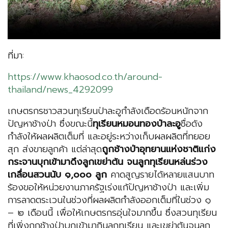
ที่มา:
https://www.khaosod.co.th/around-
thailand/news_4292099
เกษตรกรชาวสวนทุเรียนป่าละอูกำลังเดือดร้อนหนักจาก
ปัญหาช้างป่า ซึ่งขณะนี้
ทุเรียนหมอนทองป่าละอู
ชื่อดัง
กำลังให้ผลผลิตเต็มที่ และอยู่ระหว่างเก็บผลผลิตที่ทยอย
สุก ส่งขายลูกค้า แต่ล่าสุด
ถูกช้างป่าอุทยานแห่งชาติแก่ง
กระจานบุกเข้ามาดึงลูกเขย่าต้น จนลูกทุเรียนหล่นร่วง
เกลื่อนสวนนับ ๑
,๐๐๐ ลูก
คาดสูญรายได้หลายแสนบาท
ร้องขอให้หน่วยงานภาครัฐเร่งแก้ปัญหาช้างป่า และเพิ่ม
การลาดตระเวนในช่วงที่ผลผลิตกำลังออกเต็มที่ในช่วง ๑
– ๒ เดือนนี้ เพื่อให้เกษตรกรอุ่นใจมากขึ้น
ซึ่งสวนทุเรียน
ที่เพิ่งถูกช้างป่าบุกเข้ามากินลูกทุเรียน และเขย่าต้นจนลูก