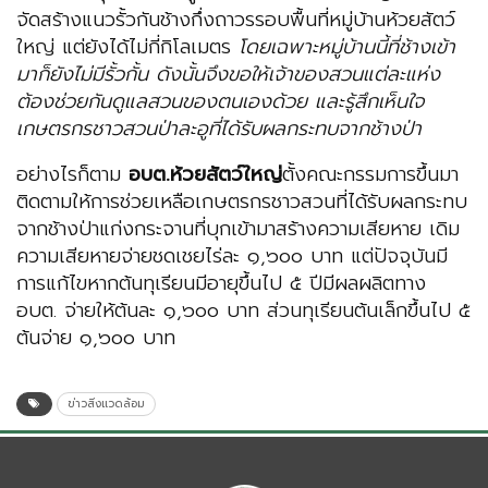
จัดสร้างแนวรั้วกันช้างกึ่งถาวรรอบพื้นที่หมู่บ้านห้วยสัตว์
ใหญ่ แต่ยังได้ไม่กี่กิโลเมตร
โดยเฉพาะหมู่บ้านนี้ที่ช้างเข้า
มาก็ยังไม่มีรั้วกั้น ดังนั้นจึงขอให้เจ้าของสวนแต่ละแห่ง
ต้องช่วยกันดูแลสวนของตนเองด้วย และรู้สึกเห็นใจ
เกษตรกรชาวสวนป่าละอูที่ได้รับผลกระทบจากช้างป่า
อย่างไรก็ตาม
อบต.ห้วยสัตว์ใหญ่
ตั้งคณะกรรมการขึ้นมา
ติดตามให้การช่วยเหลือเกษตรกรชาวสวนที่ได้รับผลกระทบ
จากช้างป่าแก่งกระจานที่บุกเข้ามาสร้างความเสียหาย เดิม
ความเสียหายจ่ายชดเชยไร่ละ ๑,๖๐๐ บาท แต่ปัจจุบันมี
การแก้ไขหากต้นทุเรียนมีอายุขึ้นไป ๕ ปีมีผลผลิตทาง
อบต. จ่ายให้ต้นละ ๑,๖๐๐ บาท ส่วนทุเรียนต้นเล็กขึ้นไป ๕
ต้นจ่าย ๑,๖๐๐ บาท
ข่าวสิ่งแวดล้อม