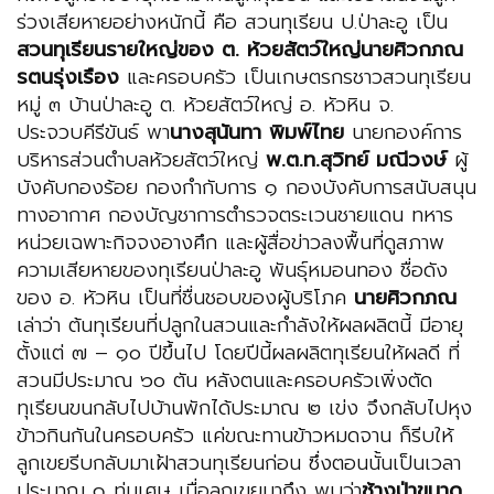
ร่วงเสียหายอย่างหนักนี้ คือ สวนทุเรียน ป.ป่าละอู เป็น
สวนทุเรียนรายใหญ่ของ ต. ห้วยสัตว์ใหญ่
นายศิวกภณ
รตนรุ่งเรือง
และครอบครัว เป็นเกษตรกรชาวสวนทุเรียน
หมู่ ๓ บ้านป่าละอู ต. ห้วยสัตว์ใหญ่ อ. หัวหิน จ.
ประจวบคีรีขันธ์ พา
นางสุนันทา พิมพ์ไทย
นายกองค์การ
บริหารส่วนตำบลห้วยสัตว์ใหญ่
พ.ต.ท.สุวิทย์ มณีวงษ์
ผู้
บังคับกองร้อย กองกำกับการ ๑ กองบังคับการสนับสนุน
ทางอากาศ กองบัญชาการตำรวจตระเวนชายแดน ทหาร
หน่วยเฉพาะกิจจงอางศึก และผู้สื่อข่าวลงพื้นที่ดูสภาพ
ความเสียหายของทุเรียนป่าละอู พันธุ์หมอนทอง ชื่อดัง
ของ อ. หัวหิน เป็นที่ชื่นชอบของผู้บริโภค
นายศิวกภณ
เล่าว่า ต้นทุเรียนที่ปลูกในสวนและกำลังให้ผลผลิตนี้ มีอายุ
ตั้งแต่ ๗ – ๑๐ ปีขึ้นไป โดยปีนี้ผลผลิตทุเรียนให้ผลดี ที่
สวนมีประมาณ ๖๐ ตัน หลังตนและครอบครัวเพิ่งตัด
ทุเรียนขนกลับไปบ้านพักได้ประมาณ ๒ เข่ง จึงกลับไปหุง
ข้าวกินกันในครอบครัว แค่ขณะทานข้าวหมดจาน ก็รีบให้
ลูกเขยรีบกลับมาเฝ้าสวนทุเรียนก่อน ซึ่งตอนนั้นเป็นเวลา
ประมาณ ๑ ทุ่มเศษ เมื่อลูกเขยมาถึง พบว่า
ช้างป่าขนาด