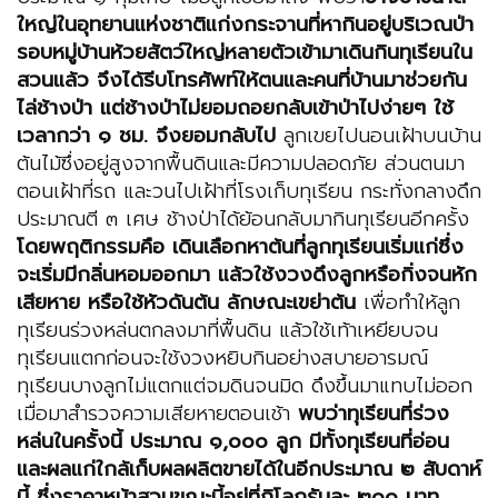
ใหญ่ในอุทยานแห่งชาติแก่งกระจานที่หากินอยู่บริเวณป่า
รอบหมู่บ้านห้วยสัตว์ใหญ่หลายตัวเข้ามาเดินกินทุเรียนใน
สวนแล้ว จึงได้รีบโทรศัพท์ให้ตนและคนที่บ้านมาช่วยกัน
ไล่ช้างป่า แต่ช้างป่าไม่ยอมถอยกลับเข้าป่าไปง่ายๆ ใช้
เวลากว่า ๑ ชม. จึงยอมกลับไป
ลูกเขยไปนอนเฝ้าบนบ้าน
ต้นไม้ซึ่งอยู่สูงจากพื้นดินและมีความปลอดภัย ส่วนตนมา
ตอนเฝ้าที่รถ และวนไปเฝ้าที่โรงเก็บทุเรียน กระทั่งกลางดึก
ประมาณตี ๓ เศษ ช้างป่าได้ย้อนกลับมากินทุเรียนอีกครั้ง
โดยพฤติกรรมคือ เดินเลือกหาต้นที่ลูกทุเรียนเริ่มแก่ซึ่ง
จะเริ่มมีกลิ่นหอมออกมา แล้วใช้งวงดึงลูกหรือกิ่งจนหัก
เสียหาย หรือใช้หัวดันต้น ลักษณะเขย่าต้น
เพื่อทำให้ลูก
ทุเรียนร่วงหล่นตกลงมาที่พื้นดิน แล้วใช้เท้าเหยียบจน
ทุเรียนแตกก่อนจะใช้งวงหยิบกินอย่างสบายอารมณ์
ทุเรียนบางลูกไม่แตกแต่จมดินจนมิด ดึงขึ้นมาแทบไม่ออก
เมื่อมาสำรวจความเสียหายตอนเช้า
พบว่าทุเรียนที่ร่วง
หล่นในครั้งนี้ ประมาณ ๑
,๐๐๐ ลูก มีทั้งทุเรียนที่อ่อน
และผลแก่ใกล้เก็บผลผลิตขายได้ในอีกประมาณ ๒ สับดาห์
นี้ ซึ่งราคาหน้าสวนขณะนี้อยู่ที่กิโลกรัมละ ๒๐๐ บาท