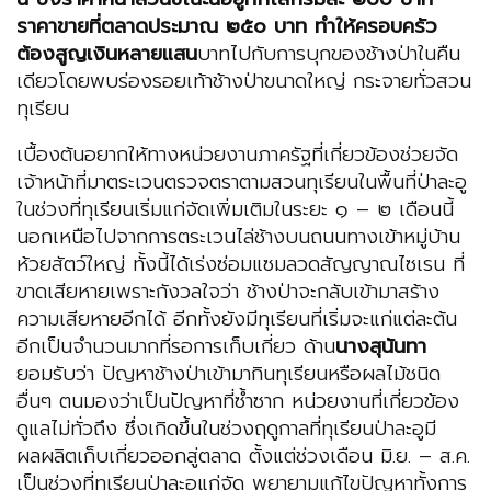
ราคาขายที่ตลาดประมาณ ๒๕๐ บาท ทำให้ครอบครัว
ต้องสูญเงินหลายแสน
บาทไปกับการบุกของช้างป่าในคืน
เดียวโดยพบร่องรอยเท้าช้างป่าขนาดใหญ่ กระจายทั่วสวน
ทุเรียน
เบื้องต้นอยากให้ทางหน่วยงานภาครัฐที่เกี่ยวข้องช่วยจัด
เจ้าหน้าที่มาตระเวนตรวจตราตามสวนทุเรียนในพื้นที่ป่าละอู
ในช่วงที่ทุเรียนเริ่มแก่จัดเพิ่มเติมในระยะ ๑ – ๒ เดือนนี้
นอกเหนือไปจากการตระเวนไล่ช้างบนถนนทางเข้าหมู่บ้าน
ห้วยสัตว์ใหญ่ ทั้งนี้ได้เร่งซ่อมแซมลวดสัญญาณไซเรน ที่
ขาดเสียหายเพราะกังวลใจว่า ช้างป่าจะกลับเข้ามาสร้าง
ความเสียหายอีกได้ อีกทั้งยังมีทุเรียนที่เริ่มจะแก่แต่ละต้น
อีกเป็นจำนวนมากที่รอการเก็บเกี่ยว ด้าน
นางสุนันทา
ยอมรับว่า ปัญหาช้างป่าเข้ามากินทุเรียนหรือผลไม้ชนิด
อื่นๆ ตนมองว่าเป็นปัญหาที่ซ้ำซาก หน่วยงานที่เกี่ยวข้อง
ดูแลไม่ทั่วถึง ซึ่งเกิดขึ้นในช่วงฤดูกาลที่ทุเรียนป่าละอูมี
ผลผลิตเก็บเกี่ยวออกสู่ตลาด ตั้งแต่ช่วงเดือน มิ.ย. – ส.ค.
เป็นช่วงที่ทุเรียนป่าละอูแก่จัด พยายามแก้ไขปัญหาทั้งการ