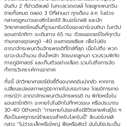
อันดับ 2 ที่อ่าวฮัลเลย์ ในทะเลเวดเดลล์ โดยลูกเพนกวิน
ตายทั้งหมด ตลอด 3 ปีที่ผ่านมา ทุกเดือน ส.ค. ในช่วง
กลางฤดูหนาวของซีกโลกใต้ ลิเบอร์เทลลิ และนัก
วิทยาศาสตร์คนอื่นที่ฐานมารัมบิโอของอาร์เจนตินา ในทวีป
แอนตาร์กติกา จะเดินทาง 65 กม. ด้วยมอเตอร์ไซค์ทุกวัน
ท่ามกลางอุณหภูมิ -40 องศาเซลเซียส เพื่อไปยัง
อาณาจักรเพนกวินจักรพรรดิที่ใกล้ที่สุด เมื่อไปถึง พวก
เขาจะนับจำนวน ชั่งน้ำหนัก วัดขนาดลูกนก รวบรวมพิกัด
ทางภูมิศาสตร์ และเก็บตัวอย่างเลือด รวมไปถึงการจัด
ทำการวิเคราะห์ทางอากาศ
ทั้งนี้ นักวิทยาศาสตร์ยังชี้ถึงอนาคตอันน่ากลัว หากการ
เปลี่ยนแปลงสภาพภูมิอากาศไม่บรรเทาลง โดยมีการคาด
การณ์ว่า อาณาจักรเพนกวินจักรพรรดิ ณ พิกัดหนึ่งใน
แอนตาร์กติกา จะหายไปในอีกไม่กี่ทศวรรษ หรือประมาณ
30-40 ปีข้างหน้า “การหายไปของสิ่งมีชีวิตสายพันธุ์ใด ๆ
ถือเป็นเหตุการณ์ร้ายแรงสำหรับโลกใบนี้” ลิเบอร์เทลลิ
กล่าว “ไม่ว่าจะเล็กหรือใหญ่ พืชหรือสัตว์ มันไม่ใช่ประเด็น