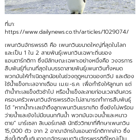
ที่มา:
https://www.dailynews.co.th/articles/1029074/
เพนกวินจักรพรรดิ คือ เพนกวินขนาดใหญ่ที่สุดในโลก
และเป็น 1 ใน 2 สายพันธุ์เพนกวินเฉพาะถิ่นของ
แอนตาร์กติกา ซึ่งมีลักษณะเฉพาะอย่างหนึ่งคือ วงจรการ
สืบพันธุ์ที่นานที่สุดในบรรดาสายพันธุ์เพนกวินทั้งหมด
พวกมันให้กำเนิดลูกน้อยในช่วงฤดูหนาวของทวีป และต้อง
ใช้น้ำแข็งทะเลจากเดือน เม.ย.-ธ.ค. เพื่อทำรังให้ลูกนก แต่
ถ้าน้ำทะเลแข็งตัวช้าไป หรือน้ำแข็งละลายก่อนเวลาอันควร
ครอบครัวเพนกวินจักรพรรดิจะไม่สามารถทำการสืบพันธุ์
ได้ “หากน้ำทะเลเข้าถึงลูกเพนกวินแรกเกิด ซึ่งยังไม่พร้อม
ว่ายน้ำและยังไม่มีขนนกกันน้ำ พวกมันจะจมน้ำและหนาว
ตาย” มาร์เซลา ลิเบอร์เทลลิ นักชีววิทยาที่ศึกษาเพนกวิน
15,000 ตัว จาก 2 อาณาจักรในแอนตาร์กติกากล่าว ซึ่ง
สิ่งนี้เกิดขึ้นกับอาณาจักรเพนกวินจักรพรรดิที่ใหญ่เป็น