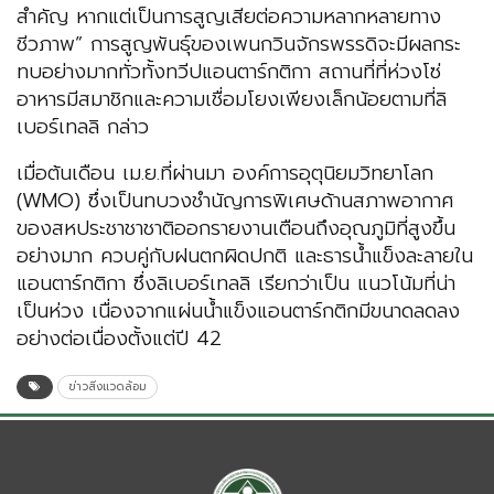
สำคัญ หากแต่เป็นการสูญเสียต่อความหลากหลายทาง
ชีวภาพ” การสูญพันธุ์ของเพนกวินจักรพรรดิจะมีผลกระ
ทบอย่างมากทั่วทั้งทวีปแอนตาร์กติกา สถานที่ที่ห่วงโซ่
อาหารมีสมาชิกและความเชื่อมโยงเพียงเล็กน้อยตามที่ลิ
เบอร์เทลลิ กล่าว
เมื่อต้นเดือน เม.ย.ที่ผ่านมา องค์การอุตุนิยมวิทยาโลก
(WMO) ซึ่งเป็นทบวงชำนัญการพิเศษด้านสภาพอากาศ
ของสหประชาชาชาติออกรายงานเตือนถึงอุณภูมิที่สูงขึ้น
อย่างมาก ควบคู่กับฝนตกผิดปกติ และธารน้ำแข็งละลายใน
แอนตาร์กติกา ซึ่งลิเบอร์เทลลิ เรียกว่าเป็น แนวโน้มที่น่า
เป็นห่วง เนื่องจากแผ่นน้ำแข็งแอนตาร์กติกมีขนาดลดลง
อย่างต่อเนื่องตั้งแต่ปี 42
ข่าวสิ่งแวดล้อม