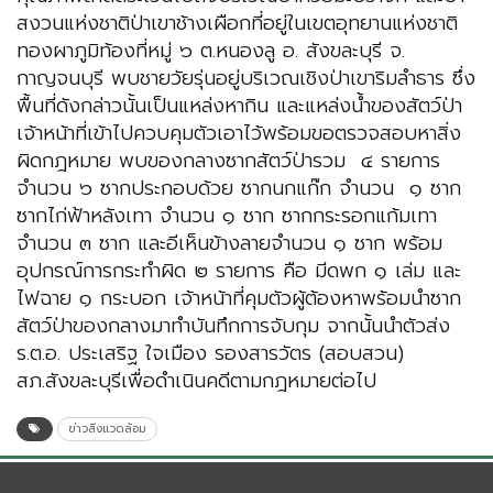
สงวนแห่งชาติป่าเขาช้างเผือกที่อยู่ในเขตอุทยานแห่งชาติ
ทองผาภูมิท้องที่หมู่ ๖ ต.หนองลู อ. สังขละบุรี จ.
กาญจนบุรี พบชายวัยรุ่นอยู่บริเวณเชิงป่าเขาริมลำธาร ซึ่ง
พื้นที่ดังกล่าวนั้นเป็นแหล่งหากิน และแหล่งน้ำของสัตว์ป่า
เจ้าหน้าที่เข้าไปควบคุมตัวเอาไว้พร้อมขอตรวจสอบหาสิ่ง
ผิดกฎหมาย พบของกลางซากสัตว์ป่ารวม ๔ รายการ
จำนวน ๖ ซากประกอบด้วย ซากนกแก๊ก จำนวน ๑ ซาก
ซากไก่ฟ้าหลังเทา จำนวน ๑ ซาก ซากกระรอกแก้มเทา
จำนวน ๓ ซาก และอีเห็นข้างลายจำนวน ๑ ซาก พร้อม
อุปกรณ์การกระทำผิด ๒ รายการ คือ มีดพก ๑ เล่ม และ
ไฟฉาย ๑ กระบอก เจ้าหน้าที่คุมตัวผู้ต้องหาพร้อมนำซาก
สัตว์ป่าของกลางมาทำบันทึกการจับกุม จากนั้นนำตัวส่ง
ร.ต.อ. ประเสริฐ ใจเมือง รองสารวัตร (สอบสวน)
สภ.สังขละบุรีเพื่อดำเนินคดีตามกฎหมายต่อไป
ข่าวสิ่งแวดล้อม