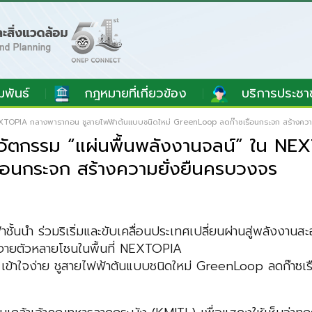
มพันธ์
กฎหมายที่เกี่ยวข้อง
บริการประชา
 NEXTOPIA กลางพารากอน ชูสายไฟฟ้าต้นแบบชนิดใหม่ GreenLoop ลดก๊าซเรือนกระจก สร้างควา
์นวัตกรรม “แผ่นพื้นพลังงานจลน์” ใน N
ือนกระจก สร้างความยั่งยืนครบวงจร
้นนำ ร่วมริเริ่มและขับเคลื่อนประเทศเปลี่ยนผ่านสู่พลังงาน
ะจายตัวหลายโซนในพื้นที่ NEXTOPIA
เข้าใจง่าย ชูสายไฟฟ้าต้นแบบชนิดใหม่ GreenLoop ลดก๊าซ