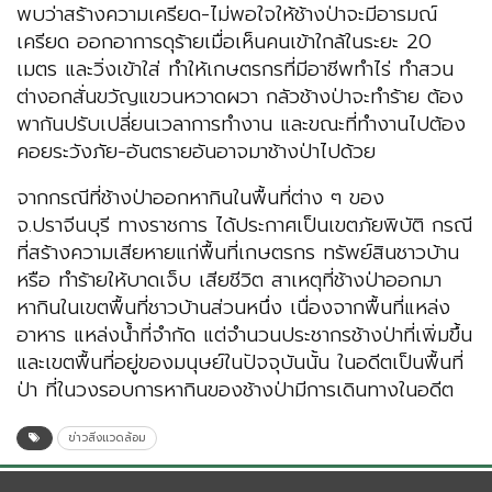
พบว่าสร้างความเครียด-ไม่พอใจให้ช้างป่าจะมีอารมณ์
เครียด ออกอาการดุร้ายเมื่อเห็นคนเข้าใกล้ในระยะ 20
เมตร และวิ่งเข้าใส่ ทำให้เกษตรกรที่มีอาชีพทำไร่ ทำสวน
ต่างอกสั่นขวัญแขวนหวาดผวา กลัวช้างป่าจะทำร้าย ต้อง
พากันปรับเปลี่ยนเวลาการทำงาน และขณะที่ทำงานไปต้อง
คอยระวังภัย-อันตรายอันอาจมาช้างป่าไปด้วย
จากกรณีที่ช้างป่าออกหากินในพื้นที่ต่าง ๆ ของ
จ.ปราจีนบุรี ทางราชการ ได้ประกาศเป็นเขตภัยพิบัติ กรณี
ที่สร้างความเสียหายแก่พื้นที่เกษตรกร ทรัพย์สินชาวบ้าน
หรือ ทำร้ายให้บาดเจ็บ เสียชีวิต สาเหตุที่ช้างป่าออกมา
หากินในเขตพื้นที่ชาวบ้านส่วนหนึ่ง เนื่องจากพื้นที่แหล่ง
อาหาร แหล่งน้ำที่จำกัด แต่จำนวนประชากรช้างป่าที่เพิ่มขึ้น
และเขตพื้นที่อยู่ของมนุษย์ในปัจจุบันนั้น ในอดีตเป็นพื้นที่
ป่า ที่ในวงรอบการหากินของช้างป่ามีการเดินทางในอดีต
ข่าวสิ่งแวดล้อม