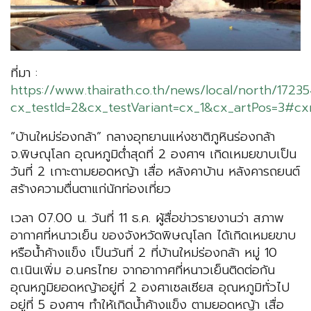
ที่มา :
https://www.thairath.co.th/news/local/north/1723
cx_testId=2&cx_testVariant=cx_1&cx_artPos=3#cx
“บ้านใหม่ร่องกล้า” กลางอุทยานแห่งชาติภูหินร่องกล้า
จ.พิษณุโลก อุณหภูมิต่ำสุดที่ 2 องศาฯ เกิดเหมยขาบเป็น
วันที่ 2 เกาะตามยอดหญ้า เสื่อ หลังคาบ้าน หลังคารถยนต์
สร้างความตื่นตาแก่นักท่องเที่ยว
เวลา 07.00 น. วันที่ 11 ธ.ค. ผู้สื่อข่าวรายงานว่า สภาพ
อากาศที่หนาวเย็น ของจังหวัดพิษณุโลก ได้เกิดเหมยขาบ
หรือน้ำค้างแข็ง เป็นวันที่ 2 ที่บ้านใหม่ร่องกล้า หมู่ 10
ต.เนินเพิ่ม อ.นครไทย จากอากาศที่หนาวเย็นติดต่อกัน
อุณหภูมิยอดหญ้าอยู่ที่ 2 องศาเซลเซียส อุณหภูมิทั่วไป
อยู่ที่ 5 องศาฯ ทำให้เกิดน้ำค้างแข็ง ตามยอดหญ้า เสื่อ