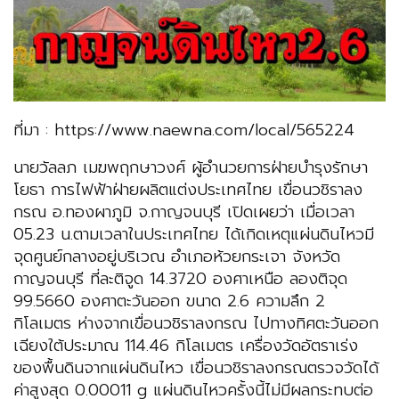
ที่มา : https://www.naewna.com/local/565224
นายวัลลภ เมฆพฤกษาวงศ์ ผู้อำนวยการฝ่ายบำรุงรักษา
โยธา การไฟฟ้าฝ่ายผลิตแต่งประเทศไทย เขื่อนวชิราลง
กรณ อ.ทองผาภูมิ จ.กาญจนบุรี เปิดเผยว่า เมื่อเวลา
05.23 น.ตามเวลาในประเทศไทย ได้เกิดเหตุแผ่นดินไหวมี
จุดศูนย์กลางอยู่บริเวณ อำเภอห้วยกระเจา จังหวัด
กาญจนบุรี ที่ละติจูด 14.3720 องศาเหนือ ลองติจุด
99.5660 องศาตะวันออก ขนาด 2.6 ความลึก 2
กิโลเมตร ห่างจากเขื่อนวชิราลงกรณ ไปทางทิศตะวันออก
เฉียงใต้ประมาณ 114.46 กิโลเมตร เครื่องวัดอัตราเร่ง
ของพื้นดินจากแผ่นดินไหว เขื่อนวชิราลงกรณตรวจวัดได้
ค่าสูงสุด 0.00011 g แผ่นดินไหวครั้งนี้ไม่มีผลกระทบต่อ