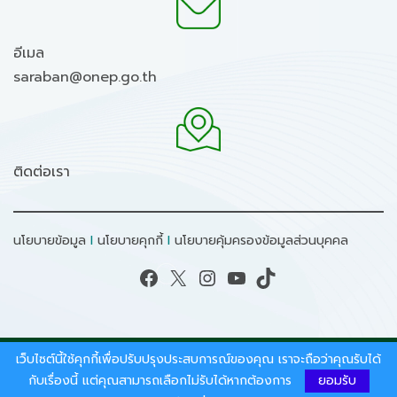
อีเมล
saraban@onep.go.th
ติดต่อเรา
นโยบายข้อมูล
I
นโยบายคุกกี้
I
นโยบายคุ้มครองข้อมูลส่วนบุคคล
Facebook
X
Instagram
YouTube
TikTok
เว็บไซต์นี้ใช้คุกกี้เพื่อปรับปรุงประสบการณ์ของคุณ เราจะถือว่าคุณรับได้
สงวนลิขสิทธิ์ © 2026 - สำนักงานนโยบายและแผน
ทรัพยากรธรรมชาติและสิ่งแวดล้อม.
กับเรื่องนี้ แต่คุณสามารถเลือกไม่รับได้หากต้องการ
ยอมรับ