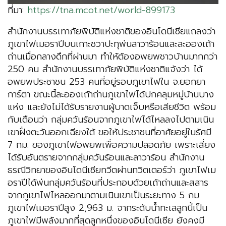
ที่มา:
https://tna.mcot.net/world-899173
สำนักงานบรรเทาภัยพิบัติแห่งชาติของอินโดนีเซียแถลงว่า
ภูเขาไฟเมอราปีบนเกาะชวาปะทุพ่นลาวาร้อนและละอองเถ้า
ถ่านเมื่อกลางดึกที่ผ่านมา ทำให้ต้องอพยพชาวบ้านมากกว่า
250 คน สำนักงานบรรเทาภัยพิบัติแห่งชาติแจ้งว่า ได้
อพยพประชาชน 253 คนที่อยู่รอบภูเขาไฟใน จ.ยอกยา
การ์ตา ขณะนี้ละอองเถ้าถ่านภูเขาไฟได้ปกคลุมหมู่บ้านบาง
แห่ง และยังไม่ได้รับรายงานผู้บาดเจ็บหรือเสียชีวิต พร้อม
กับเตือนว่า กลุ่มควันร้อนจากภูเขาไฟได้ไหลลงไปตามเนิน
เขาฝั่งตะวันออกเฉียงใต้ ขอให้ประชาชนที่อาศัยอยู่ในรัศมี
7 กม. ของภูเขาไฟอพยพเพื่อความปลอดภัย เพราะเสี่ยง
ได้รับอันตรายจากกลุ่มควันร้อนและลาวาร้อน สำนักงาน
ธรณีวิทยาของอินโดนีเซียทวีตผ่านทวิตเตอร์ว่า ภูเขาไฟเม
อราปีได้พ่นกลุ่มควันร้อนที่ประกอบด้วยเถ้าถ่านและสสาร
จากภูเขาไฟไหลออกมาตามเนินเขาเป็นระยะทาง 5 กม.
ภูเขาไฟเมอราปีสูง 2,963 ม. จากระดับน้ำทะเลลูกนี้เป็น
ภูเขาไฟมีพลังมากที่สุดลูกหนึ่งของอินโดนีเซีย ยังคงมี