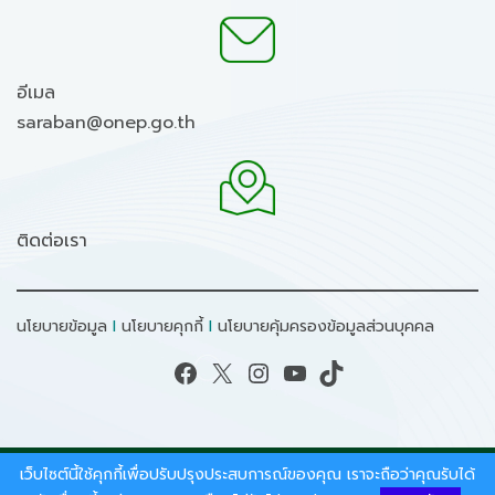
อีเมล
saraban@onep.go.th
ติดต่อเรา
นโยบายข้อมูล
I
นโยบายคุกกี้
I
นโยบายคุ้มครองข้อมูลส่วนบุคคล
Facebook
X
Instagram
YouTube
TikTok
เว็บไซต์นี้ใช้คุกกี้เพื่อปรับปรุงประสบการณ์ของคุณ เราจะถือว่าคุณรับได้
สงวนลิขสิทธิ์ © 2026 - สำนักงานนโยบายและแผน