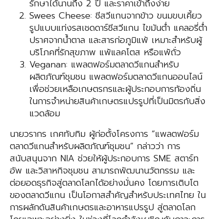
รักษาได้นานถึง 2 ปี และราคาเข้าถึงง่าย
Swees Cheese: ชีสวีแกนจากข้าว ขนมขบเคี้ยว
รูปแบบแท่งรสเชดดาร์ชีสวีแกน ไขมันต่ำ แคลอรี่ต่ำ
ปราศจากน้ำตาล และสารก่อภูมิแพ้ เหมาะสำหรับผู้
บริโภคที่รักสุขภาพ แพ้แลคโตส หรือแพ้ถั่ว
Veganan: แพลตฟอร์มตลาดวีแกนสำหรับ
ผลิตภัณฑ์ชุมชน แพลตฟอร์มตลาดวีแกนออนไลน์
เพื่อช่วยเหลือเกษตรกรและผู้ประกอบการท้องถิ่น
ในการจำหน่ายสินค้าเกษตรแปรรูปที่เป็นมิตรกับสิ่ง
แวดล้อม
นายวรากร เกศทับทิม ผู้ก่อตั้งโครงการ “แพลตฟอร์ม
ตลาดวีแกนสำหรับผลิตภัณฑ์ชุมชน” กล่าวว่า การ
สนับสนุนจาก NIA ช่วยให้ผู้ประกอบการ SME สตาร์ท
อัพ และวิสาหกิจชุมชน สามารถพัฒนานวัตกรรม และ
ต่อยอดธุรกิจสู่ตลาดโลกได้อย่างมั่นคง โดยการเติบโต
ของตลาดวีแกน เป็นโอกาสสำคัญสำหรับประเทศไทย ใน
การผลักดันสินค้าเกษตรและอาหารแปรรูป สู่ตลาดโลก