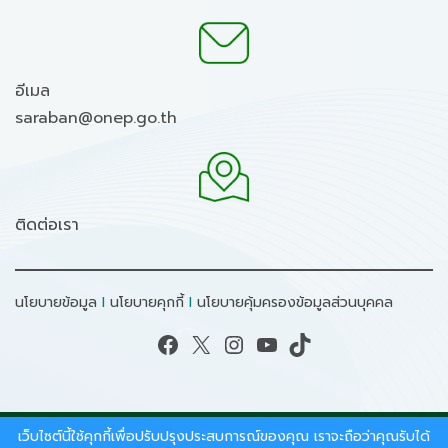
อีเมล
saraban@onep.go.th
ติดต่อเรา
นโยบายข้อมูล
I
นโยบายคุกกี้
I
นโยบายคุ้มครองข้อมูลส่วนบุคคล
Facebook
X
Instagram
YouTube
TikTok
เว็บไซต์นี้ใช้คุกกี้เพื่อปรับปรุงประสบการณ์ของคุณ เราจะถือว่าคุณรับได้
สงวนลิขสิทธิ์ © 2026 - สำนักงานนโยบายและแผน