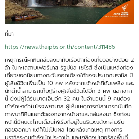
ที่มา:
https://news.thaipbs.or.th/content/311486
เหตุการณ์ผาหินถล่มลงมาทับเรือนักท่องเที่ยวอย่างน้อย 2
ลำ ในทะเลสาบเฟอร์นาส รัฐมีนัส เชไรส์ ซึ่งเป็นแหล่งท่อง
เที่ยวยอดนิยมทางตะวันออกเฉียงใต้ของประเทศบราซิล มี
ผู้เสียชีวิตเพิ่มเป็น 10 ศพ หลังจากเจ้าหน้าที่ดับเพลิง และ
นักดำน้ำสามารถเก็บกู้ร่างผู้เสียชีวิตได้อีก 3 ศพ นอกจาก
นี้ ยังมีผู้ได้รับบาดเจ็บอีก 32 คน ในจำนวนนี้ 9 คนต้อง
เข้ารักษาตัวในโรงพยาบาล ผู้เห็นเหตุการณ์สามารถบันทึก
ภาพนาทีหินแยกตัวออกจากหน้าผาและถล่มลงมา ซึ่งก่อน
หน้านี้มีคนตะโกนเตือนให้เรือที่อยู่ในบริเวณดังกล่าวรีบ
ถอยออกมา แต่ก็ไม่เป็นผล โดยหลังเกิดเหตุ ทางการ
บราซิลระดมกำลังนักประดาน้ำ และเฮลิคอปเตอร์ลงพื้นที่