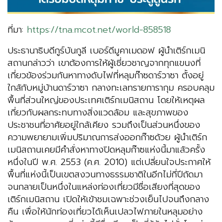
ที่มา:
https://tna.mcot.net/world-858518
ประธานาธิบดีกูร์บันกูลี เบอร์ดีมูคาเมดอฟ ผู้นำเติร์กเมนิ
สถานกล่าวว่า เขาต้องการให้ผู้เชี่ยวชาญจากทุกแขนงที่
เกี่ยวข้องร่วมกันหาทางดับไฟที่หลุมก๊าซดาร์วาซา ตั้งอยู่
ใกล้กับหมู่บ้านดาร์วาซา กลางทะเลทรายการากุม ครอบคลุม
พื้นที่ส่วนใหญ่ของประเทศเติร์กเมนิสถาน โดยให้เหตุผล
เกี่ยวกับผลกระทบทางสิ่งแวดล้อม และสุขภาพของ
ประชาชนที่อาศัยอยู่ใกล้เคียง รวมถึงเป็นส่วนหนึ่งของ
ความพยายามเพิ่มปริมาณการส่งออกก๊าซด้วย ผู้นำเติร์ก
เมนิสถานเคยมีคำสั่งหาทางปิดหลุมก๊าซแห่งนี้มาแล้วครั้ง
หนึ่งในปี พ.ศ. 2553 (ค.ศ. 2010) แต่เปลี่ยนใจประกาศให้
พื้นที่แห่งนี้เป็นเขตสงวนทางธรรมชาติในอีกไม่กี่ปีถัดมา
จนกลายเป็นหนึ่งในแหล่งท่องเที่ยวมีชื่อเสียงที่สุดของ
เติร์กเมนิสถาน เปิดให้เข้าชมเฉพาะช่วงเย็นไปจนถึงกลาง
คืน เพื่อให้นักท่องเที่ยวได้เห็นเปลวไฟภายในหลุมอย่าง