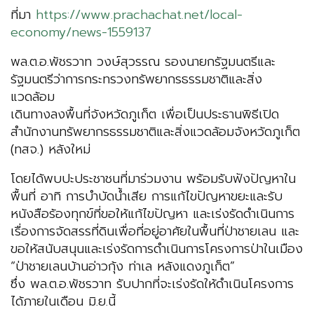
ที่มา
https://www.prachachat.net/local-
economy/news-1559137
พล.ต.อ.พัชรวาท วงษ์สุวรรณ รองนายกรัฐมนตรีและ
รัฐมนตรีว่าการกระทรวงทรัพยากรธรรมชาติและสิ่ง
แวดล้อม
เดินทางลงพื้นที่จังหวัดภูเก็ต เพื่อเป็นประธานพิธีเปิด
สำนักงานทรัพยากรธรรมชาติและสิ่งแวดล้อมจังหวัดภูเก็ต
(ทสจ.) หลังใหม่
โดยได้พบปะประชาชนที่มาร่วมงาน พร้อมรับฟังปัญหาใน
พื้นที่ อาทิ การบำบัดน้ำเสีย การแก้ไขปัญหาขยะและรับ
หนังสือร้องทุกข์ที่ขอให้แก้ไขปัญหา และเร่งรัดดำเนินการ
เรื่องการจัดสรรที่ดินเพื่อที่อยู่อาศัยในพื้นที่ป่าชายเลน และ
ขอให้สนับสนุนและเร่งรัดการดำเนินการโครงการป่าในเมือง
“ป่าชายเลนบ้านอ่าวกุ้ง ท่าเล หลังแดงภูเก็ต”
ซึ่ง พล.ต.อ.พัชรวาท รับปากที่จะเร่งรัดให้ดำเนินโครงการ
ได้ภายในเดือน มิ.ย.นี้