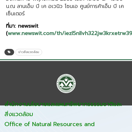
น.ณ ลานเอ็ม บี เค อเวนิว โซนเอ ศูนย์การค้าเอ็ม บี เค
เซ็นเตอร์
ที่มา
:
newswi
t
(
www.newswit.com/th/iezl5nllvh322jw3krxetrw39
ข่าวสิ่งแวดล้อม
สำนักงานนโยบายและแผนทรัพยากรธรรมชาติและ
สิ่งแวดล้อม
Office of Natural Resources and