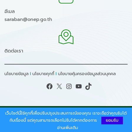
อีเมล
saraban@onep.go.th
ติดต่อเรา
นโยบายข้อมูล
I
นโยบายคุกกี้
I
นโยบายคุ้มครองข้อมูลส่วนบุคคล
Facebook
X
Instagram
YouTube
TikTok
เว็บไซต์นี้ใช้คุกกี้เพื่อปรับปรุงประสบการณ์ของคุณ เราจะถือว่าคุณรับได้
สงวนลิขสิทธิ์ © 2026 - สำนักงานนโยบายและแผน
ทรัพยากรธรรมชาติและสิ่งแวดล้อม.
กับเรื่องนี้ แต่คุณสามารถเลือกไม่รับได้หากต้องการ
ยอมรับ
อ่านเพิ่มเติม