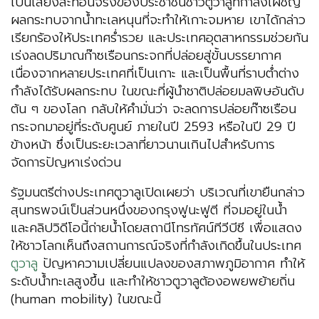
เป็นเสียงสะท้อนจริงของประชาชนชาวตูวาลูที่กำลังเผชิญ
ผลกระทบจากน้ำทะเลหนุนที่จะทำให้เกาะจมหาย เขาได้กล่าว
เรียกร้องให้ประเทศร่ำรวย และประเทศอุตสาหกรรมช่วยกัน
เร่งลดปริมาณก๊าซเรือนกระจกที่ปล่อยสู่ขั้นบรรยากาศ
เนื่องจากหลายประเทศที่เป็นเกาะ และเป็นพื้นที่ราบต่ำต่าง
กำลังได้รับผลกระทบ ในขณะที่ผู้นำชาติปล่อยมลพิษอันดับ
ต้น ๆ ของโลก กลับให้คำมั่นว่า จะลดการปล่อยก๊าซเรือน
กระจกมาอยู่ที่ระดับศูนย์ ภายในปี 2593 หรือในปี 29 ปี
ข้างหน้า ซึ่งเป็นระยะเวลาที่ยาวนานเกินไปสำหรับการ
จัดการปัญหาเร่งด่วน
รัฐมนตรีต่างประเทศตูวาลูเปิดเผยว่า บริเวณที่เขายืนกล่าว
สุนทรพจน์เป็นส่วนหนึ่งของกรุงฟูนะฟูตี ที่จมอยู่ในน้ำ
และคลิปวิดีโอนี้ถ่ายน้ำโดยสถานีโทรทัศน์ทีวีบีซี เพื่อแสดง
ให้ชาวโลกเห็นถึงสถานการณ์จริงที่กำลังเกิดขึ้นในประเทศ
ตูวาลู
ปัญหาความเปลี่ยนแปลงของสภาพภูมิอากาศ ทำให้
ระดับน้ำทะเลสูงขึ้น และทำให้ชาวตูวาลูต้องอพยพย้ายถิ่น
(human mobility) ในขณะนี้