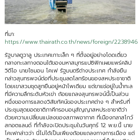
ที่มา:
https://www.thairath.co.th/news/foreign/2238946
รัฐบาลตูวาลู ประเทศเกาะเล็ก ๆ ที่ตั้งอยู่อย่างโดดเดี่ยว
กลางทะเลทางตอนใต้ของมหาสมุทรแปซิฟิกเผยแพร่คลิป
วิดีโอ นายไซมอน โคเฟ รัฐมนตรีต่างประเทศ กำลังยืน
กล่าวสุนทรพจน์ต่อที่ประชุมลดโลกร้อนของสหประชาชาติ
โดยเขาสวมชุดสูทยืนอยู่หน้าโพเดียม แต่ขาแช่อยู่ในน้ำทะล
ที่มีความลึกระดับหัวเข่า ถ้อยแถลงสุนทรพจน์นี้เป็นส่วน
หนึ่งของการแสดงวิสัยทัศน์ของประเทศต่าง ๆ สำหรับที่
ประชุมสุดยอดชาติภาคีกรอบอนุสัญญาสหประชาชาติว่า
ด้วยความเปลี่ยนแปลงของสภาพอากาศ ที่เมืองกลาสโกว์
สกอตแลนด์ ที่กำลังจะปิดประชุมในวันศุกร์ 12 พ.ย.นี้ นาย
โคเฟกล่าวว่า นี่ไม่ได้เป็นเพียงถ้อยแถลงทางการเมือง แต่