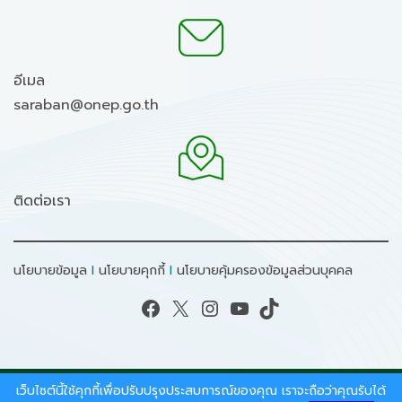
อีเมล
saraban@onep.go.th
ติดต่อเรา
นโยบายข้อมูล
I
นโยบายคุกกี้
I
นโยบายคุ้มครองข้อมูลส่วนบุคคล
Facebook
X
Instagram
YouTube
TikTok
เว็บไซต์นี้ใช้คุกกี้เพื่อปรับปรุงประสบการณ์ของคุณ เราจะถือว่าคุณรับได้
สงวนลิขสิทธิ์ © 2026 - สำนักงานนโยบายและแผน