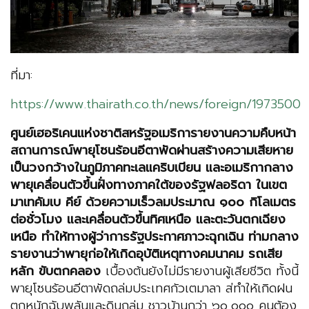
ที่มา:
https://www.thairath.co.th/news/foreign/1973500
ศูนย์เฮอริเคนแห่งชาติสหรัฐอเมริการายงานความคืบหน้า
สถานการณ์พายุโซนร้อนอีตาพัดผ่านสร้างความเสียหาย
เป็นวงกว้างในภูมิภาคทะเลแคริบเบียน และอเมริกากลาง
พายุเคลื่อนตัวขึ้นฝั่งทางภาคใต้ของรัฐฟลอริดา ในเขต
มาเทคัมเบ คีย์ ด้วยความเร็วลมประมาณ ๑๐๐ กิโลเมตร
ต่อชั่วโมง และเคลื่อนตัวขึ้นทิศเหนือ และตะวันตกเฉียง
เหนือ ทำให้ทางผู้ว่าการรัฐประกาศภาวะฉุกเฉิน ท่ามกลาง
รายงานว่าพายุก่อให้เกิดอุบัติเหตุทางคมนาคม รถเสีย
หลัก ขับตกคลอง
เบื้องต้นยังไม่มีรายงานผู้เสียชีวิต ทั้งนี้
พายุโซนร้อนอีตาพัดถล่มประเทศกัวเตมาลา ส่ทำให้เกิดฝน
ตกหนักฉับพลันและดินถล่ม ชาวบ้านกว่า ๖๐,๐๐๐ คนต้อง