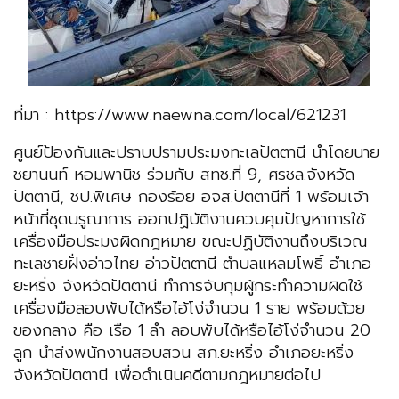
ที่มา : https://www.naewna.com/local/621231
ศูนย์ป้องกันและปราบปรามประมงทะเลปัตตานี นำโดยนาย
ชยานนท์ หอมพานิช ร่วมกับ สทช.ที่ 9, ศรชล.จังหวัด
ปัตตานี, ชป.พิเศษ กองร้อย อจส.ปัตตานีที่ 1 พร้อมเจ้า
หน้าที่ชุดบรูณาการ ออกปฏิบัติงานควบคุมปัญหาการใช้
เครื่องมือประมงผิดกฎหมาย ขณะปฏิบัติงานถึงบริเวณ
ทะเลชายฝั่งอ่าวไทย อ่าวปัตตานี ตำบลแหลมโพธิ์ อำเภอ
ยะหริ่ง จังหวัดปัตตานี ทำการจับกุมผู้กระทำความผิดใช้
เครื่องมือลอบพับได้หรือไอ้โง่จำนวน 1 ราย พร้อมด้วย
ของกลาง คือ เรือ 1 ลำ ลอบพับได้หรือไอ้โง่จำนวน 20
ลูก นำส่งพนักงานสอบสวน สภ.ยะหริ่ง อำเภอยะหริ่ง
จังหวัดปัตตานี เพื่อดำเนินคดีตามกฎหมายต่อไป