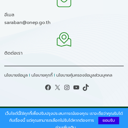
อีเมล
saraban@onep.go.th
ติดต่อเรา
นโยบายข้อมูล
I
นโยบายคุกกี้
I
นโยบายคุ้มครองข้อมูลส่วนบุคคล
Facebook
X
Instagram
YouTube
TikTok
เว็บไซต์นี้ใช้คุกกี้เพื่อปรับปรุงประสบการณ์ของคุณ เราจะถือว่าคุณรับได้
สงวนลิขสิทธิ์ © 2026 - สำนักงานนโยบายและแผน
ทรัพยากรธรรมชาติและสิ่งแวดล้อม.
กับเรื่องนี้ แต่คุณสามารถเลือกไม่รับได้หากต้องการ
ยอมรับ
อ่านเพิ่มเติม