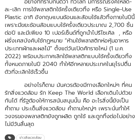
อย่างที่ทราบกันดีว่า ทั่วโลก มีการรณรงค์ให้ลด-
ละ-เลิก การใช้พลาสติกใช้ครั้งเดียวทิ้ง หรือ Single-Use
Plastic อาทิ อังกฤษแบนช้อนและส้อมใช้แล้วทิ้งภายในปีนี้
เพราะมีขยะช้อนส้อมแบบใช้ครั้งเดียวประมาณ 2,700 ชิ้น
ต่อปี และมีเพียง 10 เปอร์เซ็นต์ที่ถูกนำไปรีไซเคิล , หรือ
ฝรั่งเศสบังคับใช้กฏหมาย “ห้ามใช้พลาสติกห่อหุ้มอาหาร
ประเภทผักและผลไม้” ตั้งแต่วันเปิดศักราชใหม่ (1 ม.ค.
2022) พร้อมประกาศเลิกใช้พลาสติกแบบใช้ครั้งเดียวทิ้ง
ทั้งหมดภายในปี 2040 ทำให้อีกหลายประเทศในยุโรปตื่น
ตัวที่จะเลิกใช้เร็วขึ้น
อย่างไรก็ตาม มันควรต้องมีทางเลือกใหม่ๆ ที่คน
รักสิ่งแวดล้อม รัก Keep The World เลือกเดินไปด้วย
กันได้ ที่รัฐต้องให้การสนับสนุนนั้น คือ อะไรสิ่งนี้ยังเป็น
คำถาม ประเด็นสิ่งแวดล้อม คำถามใหญ่ๆ เพราะนั่นทำให้
วงจรของพลาสติกยังถูกผลิต ถูกใช้ และถูกทิ้งต่อไปอย่าง
ไม่มีวันสิ้นสุด
ข่าวสิ่งแวดล้อม