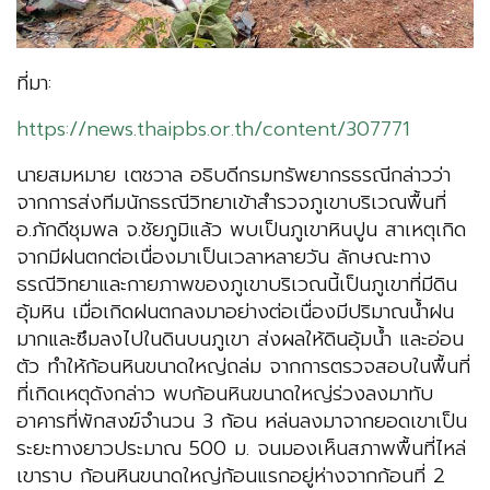
ที่มา:
https://news.thaipbs.or.th/content/307771
นายสมหมาย เตชวาล อธิบดีกรมทรัพยากรธรณีกล่าวว่า
จากการส่งทีมนักธรณีวิทยาเข้าสำรวจภูเขาบริเวณพื้นที่
อ.ภักดีชุมพล จ.ชัยภูมิแล้ว พบเป็นภูเขาหินปูน สาเหตุเกิด
จากมีฝนตกต่อเนื่องมาเป็นเวลาหลายวัน ลักษณะทาง
ธรณีวิทยาและกายภาพของภูเขาบริเวณนี้เป็นภูเขาที่มีดิน
อุ้มหิน เมื่อเกิดฝนตกลงมาอย่างต่อเนื่องมีปริมาณน้ำฝน
มากและซึมลงไปในดินบนภูเขา ส่งผลให้ดินอุ้มน้ำ และอ่อน
ตัว ทำให้ก้อนหินขนาดใหญ่ถล่ม จากการตรวจสอบในพื้นที่
ที่เกิดเหตุดังกล่าว พบก้อนหินขนาดใหญ่ร่วงลงมาทับ
อาคารที่พักสงฆ์จำนวน 3 ก้อน หล่นลงมาจากยอดเขาเป็น
ระยะทางยาวประมาณ 500 ม. จนมองเห็นสภาพพื้นที่ไหล่
เขาราบ ก้อนหินขนาดใหญ่ก้อนแรกอยู่ห่างจากก้อนที่ 2