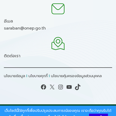
อีเมล
saraban@onep.go.th
ติดต่อเรา
นโยบายข้อมูล
I
นโยบายคุกกี้
I
นโยบายคุ้มครองข้อมูลส่วนบุคคล
Facebook
X
Instagram
YouTube
TikTok
เว็บไซต์นี้ใช้คุกกี้เพื่อปรับปรุงประสบการณ์ของคุณ เราจะถือว่าคุณรับได้
สงวนลิขสิทธิ์ © 2026 - สำนักงานนโยบายและแผน