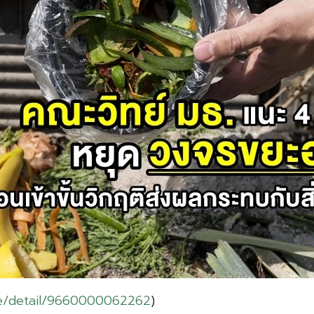
ce/detail/9660000062262
)