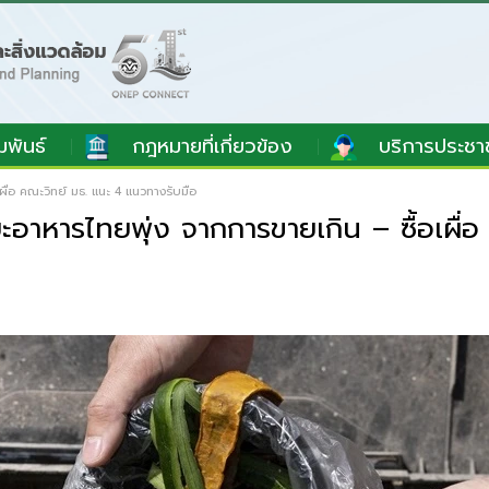
มพันธ์
กฎหมายที่เกี่ยวข้อง
บริการประชา
ื่อ คณะวิทย์ มธ. แนะ 4 แนวทางรับมือ
าหารไทยพุ่ง จากการขายเกิน – ซื้อเผื่อ