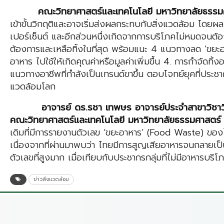
คณะวิทยาศาสตร์และเทคโนโลยี มหาวิทยาลัยธรรม
เข้าขั้นวิกฤติและอาจเริ่มส่งผลกระทบกับสิ่งแวดล้อม โ
เปอร์เซ็นต์ และอีกส่วนหนึ่งเกิดจากการบริโภคไม่หมดจนต้อง
ต้องการและเหลือทิ้งในที่สุด พร้อมแนะ 4 แนวทางลด ‘ขยะอ
อาหาร ไปใช้ให้เกิดคุณค่าหรือมูลค่าเพิ่มขึ้น 4. การกำจัดทิ
แนวทางอาชีพที่กำลังเป็นเทรนด์ขาขึ้น ตอบโจทย์ยุคที่ประช
แวดล้อมโลก
อาจารย์ ดร.รชา เทพษร อาจารย์ประจำสาขาวิชาวิท
คณะวิทยาศาสตร์และเทคโนโลยี มหาวิทยาลัยธรรมศาสตร
เดิมที่มีการรายงานตัวเลข ‘ขยะอาหาร’ (Food Waste) ของไท
เนื่องจากที่ผ่านมาพบว่า ไทยมีการสูญเสียอาหารจนกลายเป็น
ตัวเลขที่สูงมาก เมื่อเทียบกับประชากรกลุ่มที่ไม่มีอาหาร
ข่าวสิ่งแวดล้อม