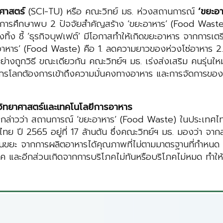
ศาสตร์
(SCI-TU) หรือ คณะวิทย์ มธ. ห่วงสถานการณ์
‘ขยะอ
ดยผลการศึกษาพบ 2 ปัจจัยสำคัญสร้าง ‘ขยะอาหาร’ (Food Was
ทิ้ง ชี้ ‘ธุรกิจบุฟเฟต์’ มีโอกาสทำให้เกิดขยะอาหาร จากการเ
าหาร’ (Food Waste) คือ 1. ลดความยาวของห่วงโซ่อาหาร 2. เ
้งอย่างถูกวิธี ขณะเดียวกัน คณะวิทย์ฯ มธ. เร่งส่งเสริม คนรุ่
ากรโลกต้องการเข้าถึงความมั่นคงทางอาหาร และการจัดการของเห
ยาศาสตร์และเทคโนโลยีการอาหาร
์
กล่าวว่า สถานการณ์ ‘ขยะอาหาร’ (Food Waste) ในประเทศไท
ย ปี 2565 อยู่ที่ 17 ล้านตัน ซึ่งคณะวิทย์ฯ มธ. มองว่า จาก
ขยะ จากการผลิตอาหารได้คุณภาพที่ไม่ตามมาตรฐานที่กำหนด (Fo
บริโภค และอีกส่วนเกิดจากการบริโภคไม่ทันหรือบริโภคไม่หมด ท