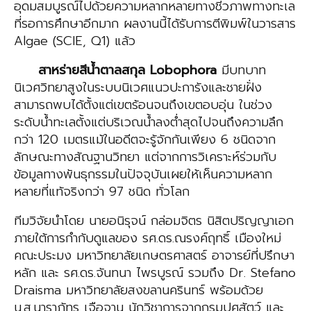
อุดมสมบูรณ์ไปด้วยความหลากหลายทางชีวภาพทางทะเล
ที่รอการศึกษาอีกมาก ผลงานนี้ได้รับการตีพิมพ์ในวารสาร
Algae (SCIE, Q1) แล้ว
สาหร่าย
สีน้ำตาลสกุล
Lobophora
มีบทบาท
นิเวศวิทยาสูงในระบบนิเวศแนวปะการังและชายฝั่ง
สามารถพบได้ตั้งแต่เขตร้อนจนถึงเขตอบอุ่น ในช่วง
ระดับน้ำทะเลตั้งแต่บริเวณน้ำลงต่ำสุดไปจนถึงความลึก
กว่า 120 เมตรแม้ในอดีตจะรู้จักกันเพียง 6 ชนิดจาก
ลักษณะทางสัณฐานวิทยา แต่จากการวิเคราะห์ร่วมกับ
ข้อมูลทางพันธุกรรมในปัจจุบันเผยให้เห็นความหลาก
หลายที่แท้จริงกว่า 97 ชนิด ทั่วโลก
ทีมวิจัยนำโดย นายอนิรุจน์ กล่อมจิตร นิสิตปริญญาเอก
ภายใต้การกำกับดูแลของ รศ.ดร.ณรงค์ฤทธิ์ เมืองใหม่
คณะประมง มหาวิทยาลัยเกษตรศาสตร์ อาจารย์ที่ปรึกษา
หลัก และ รศ.ดร.จันทนา ไพรบูรณ์ รวมถึง Dr. Stefano
Draisma มหาวิทยาลัยสงขลานครินทร์ พร้อมด้วย
น.ส.นาราภัทร เจือจาน นักวิชาการจากกรมปศุสัตว์ และ