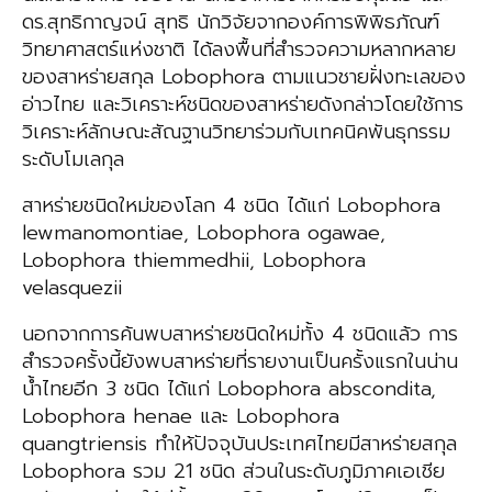
ดร.สุทธิกาญจน์ สุทธิ นักวิจัยจากองค์การพิพิธภัณฑ์
วิทยาศาสตร์แห่งชาติ ได้ลงพื้นที่สำรวจความหลากหลาย
ของสาหร่ายสกุล Lobophora ตามแนวชายฝั่งทะเลของ
อ่าวไทย และวิเคราะห์ชนิดของสาหร่ายดังกล่าวโดยใช้การ
วิเคราะห์ลักษณะสัณฐานวิทยาร่วมกับเทคนิคพันธุกรรม
ระดับโมเลกุล
สาหร่ายชนิดใหม่ของโลก 4 ชนิด ได้แก่ Lobophora
lewmanomontiae, Lobophora ogawae,
Lobophora thiemmedhii, Lobophora
velasquezii
นอกจากการค้นพบสาหร่ายชนิดใหม่ทั้ง 4 ชนิดแล้ว การ
สำรวจครั้งนี้ยังพบสาหร่ายที่รายงานเป็นครั้งแรกในน่าน
น้ำไทยอีก 3 ชนิด ได้แก่ Lobophora abscondita,
Lobophora henae และ Lobophora
quangtriensis ทำให้ปัจจุบันประเทศไทยมีสาหร่ายสกุล
Lobophora รวม 21 ชนิด ส่วนในระดับภูมิภาคเอเชีย