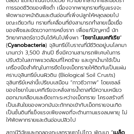
ตลอด แต่ก็ดำเนินไปได้ด้วย ความยากลำบากและมีอัตรา
การรอดชีวิตของพืชต่ำ เนื่องจากพายุทรายที่รุนแรงจะ
พัดพาเอาหน้าดินและต้นอ่อนที่เพิ่งปลูกให้หลุดลอยไป
ขณะเดียวกัน ทรายที่เคลื่อนที่ยังสามารถทำลายเนื้อเยื่อ
ของพืชและขัดขวางการหยั่งราก เพื่อแก้ปัญหานี้ นัก
วิทยาศาสตร์ชาวจีนได้หันไปพึ่งพา “
ไซยาโนแบคทีเรีย
”
(
Cyanobacteria
) จุลินทรีย์โบราณที่มีชีวิตอยู่บนโลกมา
นานกว่า 3,500 ล้านปี ซึ่งมีความสามารถพิเศษในการ
ปรับตัวในสภาพแวดล้อมที่โหดร้าย และถูกนำมาใช้เป็น
เครื่องมือสำคัญในการยึดโยงเม็ดทรายให้ติดกันเป็นแผ่น
คราบจุลินทรีย์บนผิวดิน (Biological Soil Crusts)
จุลินทรีย์เหล่านี้เปรียบเสมือน “กาวชีวภาพ” โดยเซลล์
ของไซยาโนแบคทีเรียจะหลั่งสารน้ำตาลที่มีความเหนียว
ออกมาเคลือบและยึดเกาะระหว่างเม็ดทราย โครงสร้างที่
เป็นเส้นใยของพวกมันจะถักทอเข้ากับเม็ดทรายจนเกิด
เป็นชั้นดินที่แข็งแรงเพียงพอที่จะต้านทานแรงลมพายุ ไม่
ให้พัดพาทรายและต้นอ่อนปลิวไป
สถานีวิจัยและทดลองทะเลทรายชาโปโถว พัฒนา “
เมล็ด