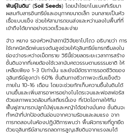
พันธุ์ในดิน
” (
Soil Seeds
) โดยนำไซยาโนแบคทีเรียมา
ผสมกับสารอินทรีย์และอนุภาคขนาดเล็ก จนกลายเป็นหัว
เชื้อแบบแข็ง ช่วยให้สามารถขนส่งและหว่านลงในพื้นที่ที่
เข้าถึงได้ยากอย่างรวดเร็วและง่าย
จ้าว หยาง รองหัวหน้าสถานีวิจัยชาโปโถว อธิบายว่า การ
ใช้เทคนิคฉีดพ่นแรงดันสูงช่วยให้จุลินทรีย์แทรกซึมลงใน
ช่องว่างระหว่างเม็ดทราย วิธีนี้ช่วยลดระยะเวลาการสร้าง
ชั้นดินจากที่เคยต้องใช้เวลานับศตวรรษตามธรรมชาติ ให้
เหลือเพียง 1-3 ปีเท่านั้น และยังมีอัตราการรอดชีวิตของ
จุลินทรีย์สูงกว่า 60% ชั้นดินทางชีวภาพจะเริ่มแข็งตัว
ภายใน 10-16 เดือน โดยจะช่วยกักเก็บความชื้นในดินได้
นานขึ้นและเพิ่มสารอาหารอย่างไนโตรเจนและฟอสฟอรัส
ด้วยสภาพแวดล้อมที่เสถียรนี้เอง ที่เปิดโอกาสให้ทีม
ฟื้นฟูสามารถปลูกไม้พุ่มและหญ้าได้อย่างมั่นคง ชั้นดินจะ
ทำหน้าที่ปกป้องต้นอ่อนจากความร้อนและลมแรง จาก
การทดสอบในห้องปฏิบัติการพบว่า พื้นผิวทรายที่ถูกยึด
ด้วยจุลินทรีย์สามารถลดการสูญเสียดินจากแรงลมได้