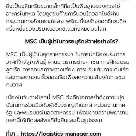
ซึ่งเป็นจุลินทรีย์ขนาดเล็กที่ถือเป็นพื้นฐานของห่วงโซ่
อาหารในทะเล โดยดูดซับก๊าซคาร์บอนไดออกไซด์ผ่าน
กระบวนการสังเคราะห์แสง พร้อมทั้งสร้างออกซิเจนถึง
ครึ่งหนึ่งของปริมาณออกซิเจนทั้งหมดบนโลก
MSC
เป็นผู้นำในการอนุรักษ์วาฬอย่างไร?
MSC เป็นผู้นำในอุตสาหกรรมฯ ในการปกป้องประชากร
วาฬที่ใกล้สูญพันธุ์ ผ่านมาตรการต่างๆ เช่น การฝึกอบรม
ลูกเรือ การลดมลภาวะทางเสียง การปรับเส้นทางเดินเรือ
และการลดความเร็วของเรือเพื่อลดความเสี่ยงในการชน
กับวาฬ
เนื่องในวันวาฬโลกนี้ MSC จึงถือโอกาสย้ำถึงความมุ่ง
มั่นในการร่วมมือกับผู้เชี่ยวชาญด้านวาฬ หน่วยงานภาค
รัฐ และพันธมิตรในอุตสาหกรรม เพื่อขยายความพยายาม
เหล่านี้ให้เกิดผลลัพธ์ที่ยั่งยืนและเป็นรูปธรรม
ที่มา
: https://logistics-manager.com