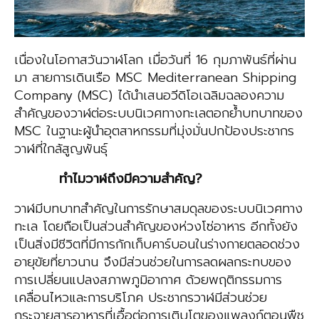
เนื่องในโอกาสวันวาฬโลก เมื่อวันที่ 16 กุมภาพันธ์ที่ผ่าน
มา สายการเดินเรือ MSC Mediterranean Shipping
Company (MSC) ได้นำเสนอวีดิโอเฉลิมฉลองความ
สำคัญของวาฬต่อระบบนิเวศทางทะเลตอกย้ำบทบาทของ
MSC ในฐานะผู้นำอุตสาหกรรมที่มุ่งมั่นปกป้องประชากร
วาฬที่ใกล้สูญพันธุ์
ทำไมวาฬถึงมีความสำคัญ?
วาฬมีบทบาทสำคัญในการรักษาสมดุลของระบบนิเวศทาง
ทะเล โดยถือเป็นส่วนสำคัญของห่วงโซ่อาหาร อีกทั้งยัง
เป็นสิ่งมีชีวิตที่มีการกักเก็บคาร์บอนในร่างกายตลอดช่วง
อายุขัยที่ยาวนาน จึงมีส่วนช่วยในการลดผลกระทบของ
การเปลี่ยนแปลงสภาพภูมิอากาศ ด้วยพฤติกรรมการ
เคลื่อนไหวและการบริโภค ประชากรวาฬมีส่วนช่วย
กระจายสารอาหารที่เอื้อต่อการเติบโตของแพลงก์ตอนพืช