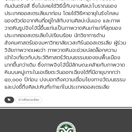
กัมมันตรังสี ซึ่งไม่เคยใช้วิธีนี้กับงานศิลปะโบราณของ
ประเทศออสเตรเลียมาก่อน โดยใช้วิธีหาอายุในรังโคลน
ของตัวต่อจากหินที่อยู่ใกล้กับงานศิลปะนั่นเอง และภาพ
วาดหินรูปจิงโจ้นี้ขึ้นแท่นเป็นภาพวาดหินเก่าแก่ที่สุดของ
ประเทศออสเตรเลียไปเรียบร้อย นักวิชาการด้าน
สังคมศาสตร์ของมหาวิทยาลัยเวสเทิร์นออสเตรเลีย ผู้ร่วม
วิจัยภาพวาดเผยว่า ภาพวาดหินจะช่วยปลดล็อกความ
เข้าใจเกี่ยวกับประวัติศาสตร์วัฒนธรรมของชนพื้นเมือง
มากขึ้นกว่าเดิม ซึ่งภาพจิงโจ้นี้มีลักษณะคล้ายกับภาพวาด
หินบนหมู่เกาะในเอเชียตะวันออกเฉียงใต้ที่มีอายุมากกว่า
๔๐,๐๐๐ ปีก่อน บ่งบอกถึงความเชื่อมโยงทางวัฒนธรรม
และบ่งชี้ถึงศิลปะหินที่เก่าแก่ในประเทศออสเตรเลีย
ข่าวสิ่งแวดล้อม