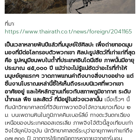
ที่มา:
https://www.thairath.co.t/news/foreign/2041165
เป็นเวลาหลายพันปีแล้วที่มนุษย์ใช้ศิลปะ เพื่อถ่ายทอดมุม
มองที่มีต่อโลกรอบตัวพวกเขา ศิลปะรูปสัตว์ที่เก่าแก่ที่สุด
คือ รูปหมูมีขนพบในถ้ำที่ประเทศอินโดนีเซีย ภาพนั้นมีอายุ
ประมาณ ๔๕,๐๐๐ ปี แม้ว่าจะไม่รู้แน่ชัดว่าอะไรที่ทำให้
มนุษย์ยุคแรกๆ วาดภาพแทนค่าถึงบางสิ่งบางอย่าง แต่
ชิ้นงานโบราณเหล่านี้ชี้ให้เห็นถึงระบบนิเวศที่พวกเขา
อาศัยอยู่ และให้หลักฐานเกี่ยวกับสภาพภูมิอากาศ ระดับ
น้ำทะเล พืช และสัตว์ ที่มีอยู่ในช่วงเวลานั้น
เมื่อเร็วๆ นี้
ทีมนักวิทยาศาสตร์ที่วิจัยภาพวาดจิงโจ้ความยาวเกือบ ๒
ม. บนเพดานหินในภูมิภาคคิมเบอร์ลีย์ ทางตะวันตกเฉียง
เหนือของประเทศออสเตรเลีย ภาพจิงโจ้ตัวนี้สูงเทียบเท่า
จิงโจ้ยุคปัจจุบัน นักวิทยาศาสตร์ระบุว่าอายุภาพเก่าแก่ถึง
๑๗,๓๐๐ ปี จากการใช้เทคนิคการหาอายุจากคาร์บอน