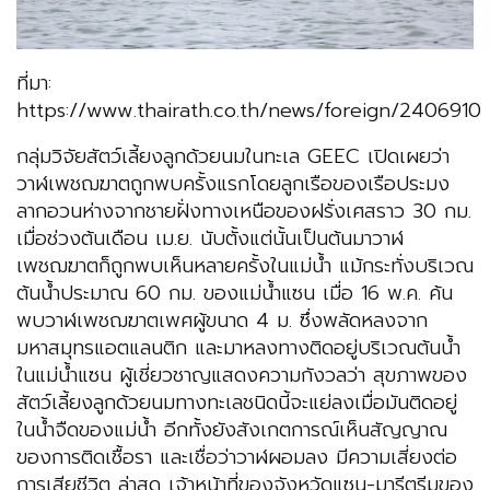
ที่มา:
https://www.thairath.co.th/news/foreign/2406910
กลุ่มวิจัยสัตว์เลี้ยงลูกด้วยนมในทะเล GEEC เปิดเผยว่า
วาฬเพชฌฆาตถูกพบครั้งแรกโดยลูกเรือของเรือประมง
ลากอวนห่างจากชายฝั่งทางเหนือของฝรั่งเศสราว 30 กม.
เมื่อช่วงต้นเดือน เม.ย. นับตั้งแต่นั้นเป็นต้นมาวาฬ
เพชฌฆาตก็ถูกพบเห็นหลายครั้งในแม่น้ำ แม้กระทั่งบริเวณ
ต้นน้ำประมาณ 60 กม. ของแม่น้ำแซน เมื่อ 16 พ.ค. ค้น
พบวาฬเพชฌฆาตเพศผู้ขนาด 4 ม. ซึ่งพลัดหลงจาก
มหาสมุทรแอตแลนติก และมาหลงทางติดอยู่บริเวณต้นน้ำ
ในแม่น้ำแซน ผู้เชี่ยวชาญแสดงความกังวลว่า สุขภาพของ
สัตว์เลี้ยงลูกด้วยนมทางทะเลชนิดนี้จะแย่ลงเมื่อมันติดอยู่
ในน้ำจืดของแม่น้ำ อีกทั้งยังสังเกตการณ์เห็นสัญญาณ
ของการติดเชื้อรา และเชื่อว่าวาฬผอมลง มีความเสี่ยงต่อ
การเสียชีวิต ล่าสุด เจ้าหน้าที่ของจังหวัดแซน-มารีตรีมของ