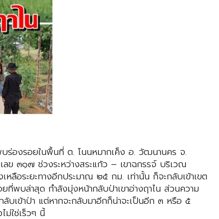
นนี้พบร่องรอยในพื้นที่ ต. โนนหมากเค็ง อ. วัฒนานคร จ.
มายเลข ๓๑๗ ช่วงระหว่างสระแก้ว – เขาฉกรรจ์ บริเวณ
งเหลือระยะทางอีกประมาณ ๒๕ กม. เท่านั้น ก็จะกลับเข้าเขต
ี่พบล่าสุด กำลังมุ่งหน้ากลับป่าเขาอ่างฤาไน ส่วนความ
ับเข้าป่า แต่หากจะกลับมาอีกก็น่าจะเป็นอีก ๓ หรือ ๕
ม่ใช่เร็วๆ นี้