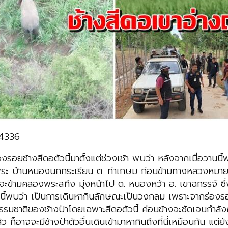
94336
ร่องรอยช้างสีดอตัวนี้มาตั้งแต่ช่วงเช้า พบว่า หลังจากเมื่อวา
นทุ่งพระ บ้านหนองนกกระเรียน ต. ท่าเกษม ก่อนข้ามทางหลวงห
จะข้ามคลองพระสทึง มุ่งหน้าไป ต. หนองหว้า อ. เขาฉกรรจ์ ซึ่
ี้พบว่า เป็นการเดินหากินลักษณะเป็นวงกลม เพราะจากร่องรอยท
รมชาติของช้างป่าโดยเฉพาะสีดอตัวนี้ ค่อนข้างจะชัดเจนกำลังกล
 ก็อาจจะมีช้างป่าตัวอื่นเดินเข้ามาหากินถึงที่นี่เหมือนกัน แต่ยังไ