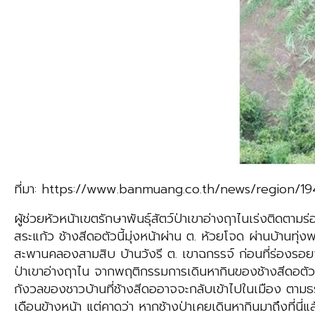
ที่มา: https://www.banmuang.co.th/news/region/1
ผู้ช่วยหัวหน้าเขตรักษาพันธุ์สัตว์ป่าเขาอ่างฤาไนเร่งติดตาม
สระแก้ว ช้างสีดอตัวนี้มุ่งหน้าผ่าน ต. ห้วยโจด ผ่านบ้า
สะพานคลองสามสิบ บ้านวังรี ต. เขาฉกรรจ์ ก่อนที่ร่องรอย
ป่าเขาอ่างฤาไน จากพฤติกรรมการเดินหากินของช้างสีดอตัวน
กังวลของชาวบ้านที่ช้างสีดออาจจะกลับเข้าไปในเมือง ตามธร
เดือนข้างหน้า แต่คาดว่า หากช้างป่าเคยเดินหากินมาถึงที่นี่แล้ว