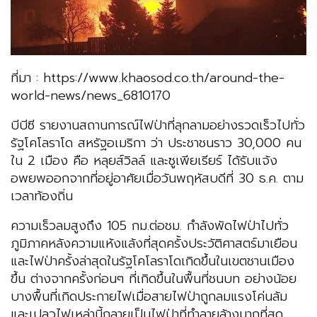
ที่มา : https://www.khaosod.co.th/around-the-
world-news/news_6810170
บีบีซี รายงานสถานการณ์ไฟป่าที่ลุกลามอย่างรวดเร็วไปทั่ว
รัฐโคโลราโด สหรัฐอเมริกา ว่า ประชาชนราว 30,000 คน
ใน 2 เมือง คือ หลุยส์วิลล์ และซูเพียเรียร์ ได้รับแจ้ง
อพยพออกจากที่อยู่อาศัยเมื่อวันพฤหัสบดีที่ 30 ธ.ค. ตาม
เวลาท้องถิ่น
ความเร็วลมสูงถึง 105 กม.ต่อชม. กำลังพัดไฟป่าไปทั่ว
ภูมิภาคหลังความแห้งแล้งที่สุดครั้งประวัติศาสตร์มาเยือน
และไฟป่าครั้งล่าสุดในรัฐโคโลราโดเกิดขึ้นในเขตชานเมือง
ขึ้น ต่างจากครั้งก่อนๆ ที่เกิดขึ้นในพื้นที่ชนบท อย่างน้อย
บางพื้นที่เกิดประกายไฟเมื่อสายไฟป่าถูกลมแรงโค่นล้ม
และเปลวไฟเหล่านี้กลายเป็นไฟป่าที่ทำลายล้างมากที่สุด