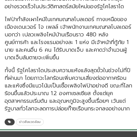
อย่างรวดเร็วในประวัติศาสตร์สมัยใหม่ของรัฐโคโลราโด
ไฟป่ากำลังเผาไหม้ในเทศมณฑลโบลเดอร์ ทางเหนือของ
เมืองเดนเวอร์ โจ เพลล์ เจ้าพนักงานเทศมณฑลโบลเดอร์
บอกว่า เปลวเพลิงไหม้บ้านเรือนราว 480 หลัง
ศูนย์การค้า และโรงแรมอย่างละ 1 แห่ง มีเจ้าหน้าที่กู้ภัย 1
นาย และคนอื่น 6 คน ได้รับบาดเจ็บ และคาดว่าจำนวนผู้
บาดเจ็บล้มตายจะเพิ่มขึ้น
ทั้งนี้ รัฐโคโลราโดประสบความแห้งแล้งสุดขั้วในช่วงไม่กี่ปี
ที่ผ่านมา โดยภาวะโลกร้อนเพิ่มความเสี่ยงต่ออากาศร้อน
และแห้งซึ่งมีแนวโน้มเป็นเชื้อเพลิงไฟป่าอย่างดี ขณะที่โลก
ร้อนขึ้นแล้วประมาณ 1.2 องศาเซลเซียส ตั้งแต่ยุค
อุตสาหกรรมเริ่มต้น และอุณหภูมิจะสูงขึ้นเรื่อยๆ เว้นแต่
รัฐบาลทั่วโลกจะลดการปล่อยก๊าซเรือนกระจกลงอย่างมาก
ข่าวสิ่งแวดล้อม