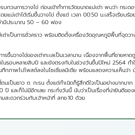
ท่องเที่ยวรบกวนการวางไข่ ก่อนเข้าทำการวัดขนาดแม่เต่า พบว่า 
เต่าได้เริ่มขึ้นวางไข่ ตั้งแต่ เวลา 00.50 น.เสร็จเรียบร้อ
าดว่ามีประมาณ 50 – 60 ฟอง
่เต่าเป็นการชั่วคราว พร้อมติดตั้งเครื่องวัดอุณหภูมิพื้นที่จุ
รขึ้นวางไข่ของเต่าทะเลเป็นเวลานาน เนื่องจากพื้นที่ชายหาดถู
งแรกในรอบหลายสิบปี และยังตรงกับในช่วงวันขึ้นปีใหม่ 2564 ทำให
นทึกภาพไปโพสต์ลงในโซเชี่ยลมีเดีย พร้อมแสดงความเห็นว่า นับว
เป็นชาว ต. กะรน ตั้งแต่กำเนิดก็รู้สึกดีใจเป็นอย่างมากมาก เน
0 ปี และก็ไม่มีอีกเลย กระทั่งวันนี้ นับว่าเป็นเรื่องที่น่ายิน
วามสะดวกร่วมกับเจ้าหน้าที่ สทช.10 ด้วย