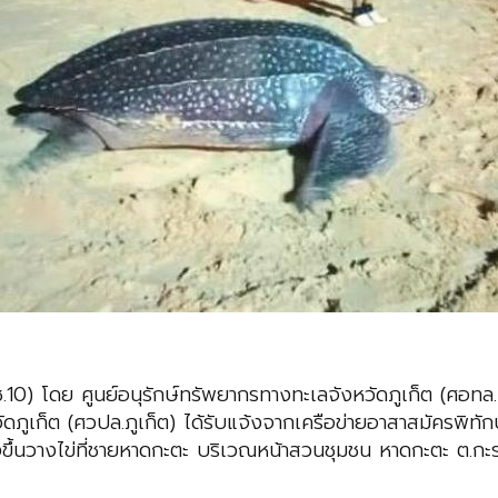
ช.10) โดย ศูนย์อนุรักษ์ทรัพยากรทางทะเลจังหวัดภูเก็ต (ศอทล.
ดภูเก็ต (ศวปล.ภูเก็ต) ได้รับแจ้งจากเครือข่ายอาสาสมัครพิทั
ึ้นวางไข่ที่ชายหาดกะตะ บริเวณหน้าสวนชุมชน หาดกะตะ ต.กะรน อ