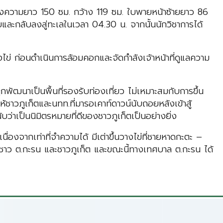
กระดองความยาว 150 ซม. กว้าง 119 ซม. ใบพายหน้าซ้ายยาว 86
ยและกลับลงสู่ทะเลในเวลา 04.30 น. จากนั้นนักวิชาการได้
ดวางไข่ ก่อนดำเนินการล้อมคอกและจัดกำลังเจ้าหน้าที่ดูแลความ
กพัฒนาเป็นพื้นที่รองรับท่องเที่ยว ไม่เหมาะสมกับการขึ้น
้ชาวภูเก็ตและนทท.ที่มารอเคาท์ดาวน์นับถอยหลังเข้าสู้
่าเป็นนิมิตรหมายที่ดีของชาวภูเก็ตเป็นอย่างยิ่ง
ื่องจากเท่าที่จำความได้ มีเต่าขึ้นวางไข่ที่ชายหาดกะตะ –
ดีของชาว ต.กะรน และชาวภูเก็ต และขณะนี้ทางเทศบาล ต.กะรน ได้