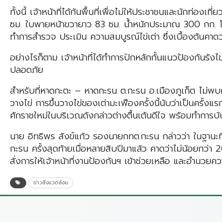
ทั้งนี้ เจ้าหน้าที่ได้กันพื้นที่เพื่อไม่ให้ประชาชนและนัก
ซม. ใบพายหน้าขวายาว 83 ซม. น้ำหนักประมาณ 300 กก. โดยแม่
ทำการสำรวจ ประเมิน ความสมบูรณ์ไข่เต่า ซึ่งเบื้องต้นค
อย่างไรก็ตาม เจ้าหน้าที่ได้ทำการปักหลักกั้นแนวป้องกันรังไข
ปลอดภัย
สำหรับที่หาดกะตะ – หาดกะรน ต.กะรน อ.เมืองภูเก็ต ไม่พบกา
วางไข่ การขึ้นวางไข่ของเต่ามะเฟืองครั้งนี้นับว่าเป็นครั้
ศักราชใหม่ในบริเวณดังกล่าวต่างตื้นเต้นดีใจ พร้อมทำการบั
นาย อิทธิพร สังข์แก้ว รองนายกทต.กะรน กล่าวว่า ในฐานะที่ตน
กะรน ครั้งสุดท้ายเมื่อหลายสิบปีมาแล้ว คาดว่าไม่น้อยกว่า 2
สั่งการให้เจ้าหน้าที่งานป้องกันฯ เข้าช่วยเหลือ และอำนวยค
ข่าวสิ่งแวดล้อม