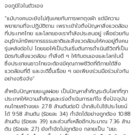
จงภูมิใจในตัวเอง
“แม้บางคนจะยังไม่คุ้นเคยกับการพกถุงผ้า แต่มีความ
พยายามที่จะปฏิบัติตาม เพราะเข้าใจถึงปัญหาสิ่งแวดล้อม
ที่ประเทศไทย และโลกของเรากำลังประสบอยู่ เพื่อช่วยกัน
อนุรักษ์ทรัพยากรธรรมชาติและสิ่งแวดล้อมให้คงอยู่ถึงคน
รุ่นหลังต่อไป โดยขอให้เป็นวันเริ่มต้นการดำเนินชีวิตที่เป็น
มิตรกับสิ่งแวดล้อม ทำสิ่งดี ๆ ให้กับตนเองและโลกใบนี้
ซึ่งประชาชนชาวไทยจะต้องมีคุณภาพชีวิตที่ดีภายใต้สิ่ง
แวดล้อมที่ดี และจะดีขึ้นเรื่อย ๆ ขอเพียงร่วมมือร่วมใจกัน
อย่างจริงจัง”
สำหรับปัญหาขยะมูลฝอย เป็นปัญหาสำคัญระดับโลกที่ทุก
ประเทศให้ความสำคัญและเร่งดำเนินการแก้ไข ซึ่งปัจจุบัน
คนไทยสร้างขยะ 27.8 ล้านตันต่อปี นำกลับไปใช้ประโยชน์
ได้ 9.58 ล้านตัน (ร้อยละ 34) กำจัดได้อย่างถูกต้อง 10.88
ล้านตัน (ร้อยละ 39) และส่วนที่เหลืออีกประมาณ 7.36 ล้าน
ตัน (ร้อยละ 27) ยังกำจัดไม่ถูกต้อง กลายเป็น “ขยะ