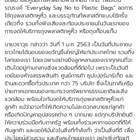
ชิดลม และศูนย์การค้าสยามพารากอน กทม. เพื่อเดิน
รณรงค์ “Everyday Say No to Plastic Bags” ลดการ
ใช้ถุงพลาสติกหูหิ้ว และบรรจุภัณฑ์พลาสติกแบบใช้ครั้ง
เดียวทิ้ง รวมทั้งฟังเสียงสะท้อนประชาชนในวันแรกของ
การงดให้บริการถุงพลาสติกหูหิ้ว หรือถุงก๊อบแก๊บ
นายวราวุธ กล่าวว่า วันที่ 1 ม.ค. 2563 เป็นวันที่ประชาชน
ชาวไทยได้มอบของขวัญชิ้นใหญ่ให้แก่ประเทศไทย รวมถึง
โลกของเรา โดยเฉพาะอย่างยิ่งลูกหลานของเราทุกคนที่จะ
เติบโตอยู่ท่ามกลางสิ่งแวดล้อมที่ดีต่อไป เพราะเป็นวันดี
เดย์ของห้างสรรพสินค้า ศูนย์การค้า ซุปเปอร์มาร์เก็ต และ
ร้านสะดวกซื้อทั่วประเทศ กว่า 75 บริษัท ซึ่งเป็นภาคีเครือ
ข่ายภาคเอกชนของกระทรวงทรัพยากรธรรมชาติและสิ่ง
แวดล้อม พร้อมใจกันงดให้บริการถุงพลาสติกหูหิ้วแก่
ลูกค้า แม้ว่าอาจทำให้เกิดความไม่สะดวกสบายแก่ลูกค้า
หรือเกิดปัญหาอุปสรรคต่าง ๆ มากมาย แต่ทุกบริษัทยินดี
ให้ความร่วมมือกับภาครัฐ พร้อมทั้งร่วมหาทางออกที่ดีให้
กับลูกค้า และขอให้มั่นใจในสิ่งที่กำลังทำ ว่าเป็นสิ่งที่ดี เพื่อ
ประโยชน์ส่วนรวม และสังคมไทยของเรา อย่าเพิ่งท้อแท้