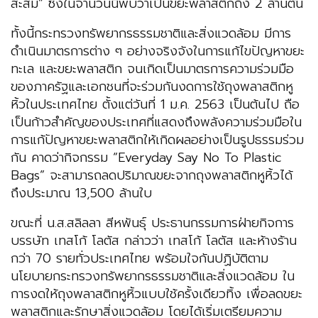
สะสม” ซึ่งในจำนวนนี้พบว่าเป็นขยะพลาสติกถึง 2 ล้านตัน
ทั้งนี้กระทรวงทรัพยากรธรรมชาติและสิ่งแวดล้อม มีการ
ดำเนินมาตรการต่าง ๆ อย่างจริงจังในการแก้ไขปัญหาขยะ
ทะเล และขยะพลาสติก จนเกิดเป็นมาตรการความร่วมมือ
ของภาครัฐและเอกชนที่จะร่วมกันงดการใช้ถุงพลาสติกหู
หิ้วในประเทศไทย ตั้งแต่วันที่ 1 ม.ค. 2563 เป็นต้นไป ถือ
เป็นก้าวสำคัญของประเทศที่แสดงถึงพลังความร่วมมือใน
การแก้ปัญหาขยะพลาสติกให้เกิดผลอย่างเป็นรูปธรรมร่วม
กัน คาดว่ากิจกรรม “Everyday Say No To Plastic
Bags” จะสามารถลดปริมาณขยะจากถุงพลาสติกหูหิ้วได้
ถึงประมาณ 13,500 ล้านใบ
ขณะที่ น.ส.สลิลลา สีหพันธุ์ ประธานกรรมการฝ่ายกิจการ
บรรษัท เทสโก้ โลตัส กล่าวว่า เทสโก้ โลตัส และห้างร้าน
กว่า 70 รายทั่วประเทศไทย พร้อมใจกันปฏิบัติตาม
นโยบายกระทรวงทรัพยากรธรรมชาติและสิ่งแวดล้อม ใน
การงดให้ถุงพลาสติกหูหิ้วแบบใช้ครั้งเดียวทิ้ง เพื่อลดขยะ
พลาสติกและรักษาสิ่งแวดล้อม โดยได้เริ่มเตรียมความ