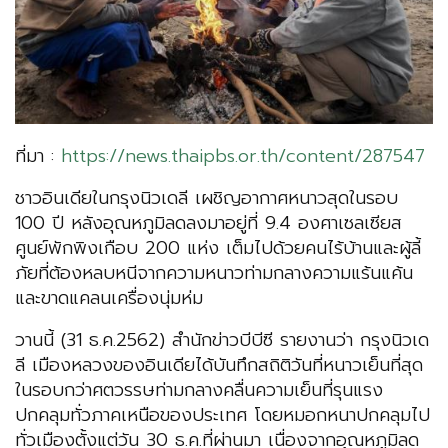
ที่มา :
https://news.thaipbs.or.th/content/287547
ชาวอินเดียในกรุงนิวเดลี เผชิญอากาศหนาวสุดในรอบ
100 ปี หลังอุณหภูมิลดลงมาอยู่ที่ 9.4 องศาเซลเซียส
ศูนย์พักพิงเกือบ 200 แห่ง เต็มไปด้วยคนไร้บ้านและผู้ลี้
ภัยที่ต้องหลบหนีจากความหนาวท่ามกลางความแร้นแค้น
และขาดแคลนเครื่องนุ่มห่ม
วานนี้ (31 ธ.ค.2562) สำนักข่าวบีบีซี รายงานว่า กรุงนิวเด
ลี เมืองหลวงของอินเดียได้บันทึกสถิติวันที่หนาวเย็นที่สุด
ในรอบกว่าศตวรรษท่ามกลางคลื่นความเย็นที่รุนแรง
ปกคลุมทั่วภาคเหนือของประเทศ โดยหมอกหนาปกคลุมไป
ทั่วเมืองตั้งแต่วัน 30 ธ.ค.ที่ผ่านมา เนื่องจากอุณหภูมิลด