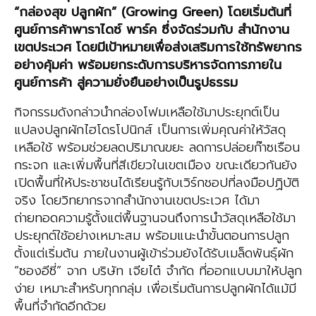
“กล่องสุข ปลูกผัก” (
Growing Green)
โดยเริ่มต้นที่
ศูนย์การค้าพารา
ไดซ์
พาร์ค ซึ่งจัดร่วมกับ สำนักงาน
เขตประเวศ โดยมีเป้าหมายเพื่อส่งเสริมการใช้ทรัพยากร
อย่างคุ้มค่า พร้อมยกระดับการบริหารจัดการภายใน
ศูนย์การค้า สู่ความยั่งยืนอย่างเป็นรูปธรรม
กิจกรรมดังกล่าวนำกล่องโฟมเหลือใช้มาประยุกต์เป็น
แปลงปลูกผักไฮโดรโปนิกส์ เป็นการเพิ่มคุณค่าให้วัสดุ
เหลือใช้ พร้อมช่วยลดปริมาณขยะ ลดการปล่อยก๊าซเรือน
กระจก และเพิ่มพื้นที่สีเขียวในเขตเมือง ขณะเดียวกันยัง
เปิดพื้นที่ให้ประชาชนได้เรียนรู้กับเวิร์กชอปที่ลงมือปฏิบัติ
จริง โดยวิทยากรจากสำนักงานเขตประเวศ ได้มา
ถ่ายทอดความรู้ตั้งแต่พื้นฐานจนถึงการนำวัสดุเหลือใช้มา
ประยุกต์ใช้อย่างเหมาะสม พร้อมแนะนำขั้นตอนการปลูก
ตั้งแต่เริ่มต้น ภายในงานผู้เข้าร่วมยังได้รับเมล็ดพันธุ์ผัก
“ซองอีซี่” จาก บริษัท เจียไต๋ จำกัด ที่ออกแบบมาให้ปลูก
ง่าย เหมาะสำหรับทุกกลุ่ม เพื่อเริ่มต้นการปลูกผักได้แม้มี
พื้นที่จำกัดอีกด้วย