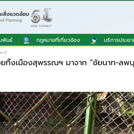
มพันธ์
กฎหมายที่เกี่ยวข้อง
บริการประชา
พบุรี”
่อยทิ้งเมืองสุพรรณฯ มาจาก “ชัยนาท-ลพบุ