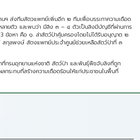
ยานฯ ส่งทีมสัตวแพทย์เพิ่มอีก ๒ ทีมเพื่อบรรเทาความเดือด
หลายตัว และพบว่า มีลิง ๓ – ๔ ตัวเป็นลิงมีบัญชีที่ผ่านการ
3 ข้อหา คือ ๑. ล่าสัตว์ป่าคุ้มครองโดยไม่ได้รับอนุญาต ๒.
สกุลพงษ์ สัตงแพทย์ประจำศูนย์ช่วยเหลือสัตว์ป่าที่ ๓
กรมอุทยานแห่งชาติ สัตว์ป่า และพันธุ์พืชจับลิงที่ถูก
ลดผลกระทบที่สร้างความเดือดร้อนให้แก่ประชาชนในพื้นที่