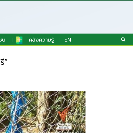
ชน
คลังความรู้
EN
รี”