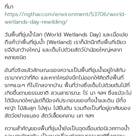
ที่มา
https://ngthai.com/environment/53706/world-
wetlands-day-rewilding/
วันพื้นที่ชุ่มน้ำโลก (World Wetlands Day) และเมื่อเอ่ย
ถึงคำว่าพื้นที่ชุ่มน้ำ (Wetland) เราก็มักนึกถึงพื้นที่เขียว
ขจีอันกว้างใหญ่ และเต็มไปด้วยสัตว์ป่าน้อยใหญ่หลาก
หลายชนิด
อันที่จริงแล้วลักษณะของความเป็นพื้นที่ชุ่มน้ำอยู่ใกล้กับ
เรามากกว่าที่คิด และหากใครยังนึกไม่ออกให้คิดถึงพื้นที่
รกๆแฉะๆ ที่ไม่ไกลจากบ้าน พื้นที่ว่างซึ่งเต็มไปด้วยต้นไม้ที่
เกิดขึ้นตามธรรมชาติ สวนสาธารณะ ไร่ นา ฯลฯ ซึ่งแม้จะไม่
ได้มีขนาดใหญ่แต่ก็มีองค์ประกอบของทั้งน้ำและดิน มีทั้ง
หญ้า ไม้ล้มลุก ไม้พุ่ม ไม้ยืนต้น รวมถึงเป็นที่อยู่อาศัยของ
สัตว์อย่างแมลง สัตว์เลื้อยคลาน นก ฯลฯ
ความสำคัญของพื้นที่ชุ่มน้ำยังเป็นจุดเชื่อมต่อนิเวศทางน้ำ