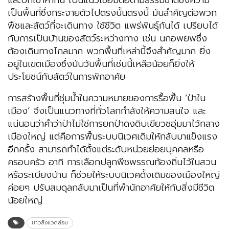
และบกเข้าหากัน เป็นแนวเชื่อมต่อตามธรรมชาติซึ่งความ
เป็นพื้นที่ซึ่งกระจายตัวไปตรงนั้นตรงนี้ มันสำคัญต่อพวก
พืชและสัตว์ที่จะเดินทาง ใช้ชีวิต แพร่พันธุ์กันได้ เปรียบได้
กับการเป็นบ้านของสัตว์ระหว่างทาง เช่น นกอพยพซึ่ง
ต้องเดินทางไกลมาก พวกพื้นที่เหล่านี้จึงสำคัญมาก ยิ่ง
อยู่ในเขตเมืองซึ่งนับวันพื้นที่เช่นนี้เหลือน้อยก็ยิ่งให้
ประโยชน์กับสัตว์ในการพักอาศัย
การสร้างพื้นที่ชุ่มน้ำในความหมายของการรื้อฟื้น ‘ป่าใน
เมือง’ จึงเป็นแนวทางที่ทั่วโลกกำลังให้ความสนใจ และ
แน่นอนว่าคำว่าป่าไม่ใช่การยกป่าดงดิบเขียวชอุ่มมาไว้กลาง
เมืองใหญ่ แต่คือการฟื้นระบบนิเวศเดิมให้กลับมาแข็งแรง
อีกครั้ง สามารถทำได้ตั้งแต่ระดับหน่วยย่อยบุคคลหรือ
ครอบครัว อาทิ การเลือกปลูกพืชพรรณท้องถิ่นไว้ในสวน
หรือระเบียงบ้าน ก็ช่วยให้ระบบนิเวศดั้งเดิมของเมืองใหญ่
ค่อยๆ ปรับสมดุลกลับมาเป็นที่พำนักอาศัยให้กับสิ่งมีชีวิต
น้อยใหญ่
ข่าวสิ่งแวดล้อม