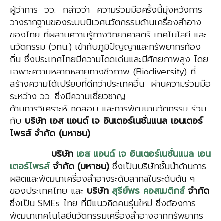
ผู้ว่าการ วว. กล่าวว่า ความร่วมมือครั้งนี้มุ่งหวังการ
วางรากฐานของระบบนิเวศนวัตกรรมด้านเครื่องสำอาง
ของไทย ที่ผสานความรู้ทางวิทยาศาสตร์ เทคโนโลยี และ
นวัตกรรม (วทน.) เข้ากับภูมิปัญญาและทรัพยากรท้อง
ถิ่น ซึ่งประเทศไทยมีความโดดเด่นและมีศักยภาพสูง โดย
เฉพาะความหลากหลายทางชีวภาพ (Biodiversity) ที่
สร้างความได้เปรียบที่ดีกว่าประเทศอื่น ผ่านความร่วมมือ
ระหว่าง วว. ซึ่งมีความเชี่ยวชาญ
ด้านการวิเคราะห์ ทดสอบ และการพัฒนานวัตกรรม ร่วม
กับ
บริษัท
เอส แอนด์ เจ อินเตอร์เนชั่นแนล เอน
เต
อร์
ไพ
รส์
จำกัด (มหาชน)
บริษัท
เอส แอนด์ เจ อินเตอร์เนชั่นแนล เอน
เต
อร์
ไพ
รส์
จำกัด (มหาชน)
ซึ่งเป็นบริษัทชั้นนำด้านการ
ผลิตและพัฒนาเครื่องสำอางระดับสากลในระดับต้น ๆ
ของประเทศไทย และ
บริษัท
สุรีย์พร คอสเมติก
ส์
จำกัด
ซึ่งเป็น SMEs ไทย ที่มีแนวคิดคนรุ่นใหม่ ซึ่งต้องการ
พัฒนาเทคโนโลยีนวัตกรรมเครื่องสำอางจากทรัพยากร