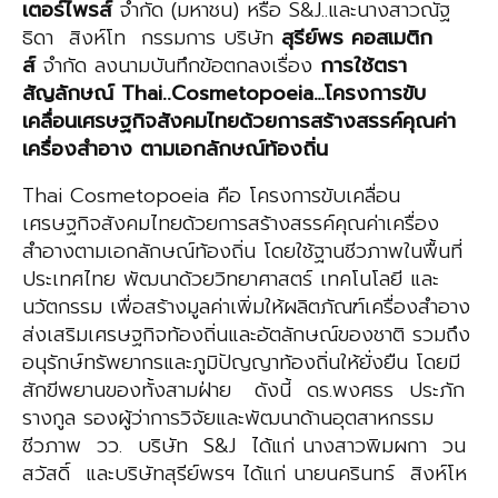
เต
อร์
ไพ
รส์
จำกัด (มหาชน) หรือ S&J..และนางสาวณัฐ
ธิดา สิงห์โท กรรมการ บริษัท
สุรีย์พร คอสเมติก
ส์
จำกัด ลงนามบันทึกข้อตกลงเรื่อง
การใช้ตรา
สัญลักษณ์
Thai
..
Cosmetopoeia
…
โครงการขับ
เคลื่อนเศรษฐกิจสังคมไทยด้วยการสร้างสรรค์คุณค่า
เครื่องสำอาง ตามเอกลักษณ์ท้องถิ่น
Thai Cosmetopoeia คือ โครงการขับเคลื่อน
เศรษฐกิจสังคมไทยด้วยการสร้างสรรค์คุณค่าเครื่อง
สำอางตามเอกลักษณ์ท้องถิ่น โดยใช้ฐานชีวภาพในพื้นที่
ประเทศไทย พัฒนาด้วยวิทยาศาสตร์ เทคโนโลยี และ
นวัตกรรม เพื่อสร้างมูลค่าเพิ่มให้ผลิตภัณฑ์เครื่องสำอาง
ส่งเสริมเศรษฐกิจท้องถิ่นและอัตลักษณ์ของชาติ รวมถึง
อนุรักษ์ทรัพยากรและภูมิปัญญาท้องถิ่นให้ยั่งยืน โดยมี
สักขีพยานของทั้งสามฝ่าย ดังนี้ ดร.พงศธร ประภัก
รางกูล รองผู้ว่าการวิจัยและพัฒนาด้านอุตสาหกรรม
ชีวภาพ วว. บริษัท S&J ได้แก่ นางสาวพิมผกา วน
สวัสดิ์ และบริษัทสุรีย์พรฯ ได้แก่ นายนครินทร์ สิงห์โห