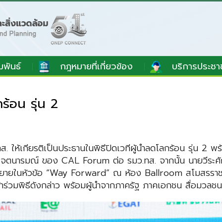
มพันธ์
กฎหมายที่เกี่ยวข้อง
บริการประชา
ร้อน รุ่น 2
.ทส. ให้เกียรติเป็นประธานในพิธีปิดเวทีผู้นำลดโลกร้อน รุ่
จตนารมณ์ ของ CAL Forum ต่อ รมว.ทส. จากนั้น นายวีระศักดิ
รรยายในหัวข้อ “Way Forward” ณ ห้อง Ballroom สโมสรราชพ
ข้าร่วมพิธีดังกล่าว พร้อมผู้นำจากภาครัฐ ภาคเอกชน สื่อมวล