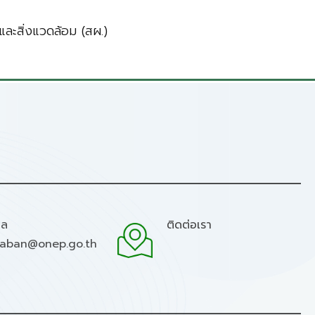
ละสิ่งแวดล้อม (สผ.)
มล
ติดต่อเรา
raban@onep.go.th