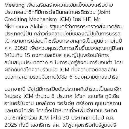
Meeting เพื่อเสริมสร้างความเข้มแข็งของเครือข่าย
ประเทศสมาชิกที่มีการดำเนินกลไกเครดิตร่วม (Joint
Crediting Mechanism: JCM) โดย H.E. Mr.
Nishimura Akihiro รัฐมนตรีว่าการกระทรวงสิ่งแวดล้อม
ประเทศญี่ปุ่น กล่าวถึงความมุ่งมั่นของญี่ปุ่นในการบรรลุ
เป้าหมายการปล่อยก๊าซเรือนกระจกสุทธิเป็นศูนย์ ภายในปี
ค.ศ. 2050 เพื่อควบคุมระดับการเพิ่มขึ้นของอุณหภูมิโลก
ให้ไม่เกิน 1.5 องศาเซลเซียส และญี่ปุ่นพร้อมให้การ
สนับสนุนประเทศต่าง ๆ ในการมุ่งสู่สังคมคาร์บอนต่ำ โดย
ผลักดันกลไกความร่วมมือ JCM ที่มีความสอดคล้องกับ
แนวทางความร่วมมือภายใต้ข้อ 6 ของความตกลงปารีส
นอกจากนี้ ยังได้มีการเปิดตัวประเทศที่เข้าร่วมเป็นสมาชิก
ใหม่ของ JCM จำนวน 8 ประเทศ ได้แก่ เซเนกัล ทูนิเซีย
อาเซอร์ไบจาน มอลโดวา จอร์เจีย ศรีลังกา อุซเบกิสถาน
และมองโกเลีย โดยตั้งเป้าหมายที่จะเพิ่มจำนวนประเทศ
สมาชิกที่เข้าร่วม JCM ให้ได้ 30 ประเทศภายในปี ค.ศ.
2025 ทั้งนี้ เลขาธิการ สผ. ได้พูดคุยหารือกับรัฐมนตรี