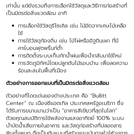
เท่านั้น แต่ยังรวมถึงการเลือกใช้วัสดุและวิธีการก่อสร้างที่
เป็นมิตรต่อสิ่งแวดล้อม อาทิ
การเลือกใช้วัสดุรีไซเคิล เช่น ไม้อัดจากเศษไม้เหลือ
ใช้
การใช้วัสดุท้องถิ่น เช่น ไม้ไผ่หรืออิฐดินเผา ที่มี
คาร์บอนฟุตพริ้นท์ต่ำ
การติดตั้งระบบเก็บกักน้ำฝนเพื่อนำกลับมาใช้ใหม่
การจัดภูมิทัศน์โดยปลูกต้นไม้รอบบ้าน เพื่อลดความ
ร้อนสะสมในพื้นที่เมือง
ตัวอย่างการออกแบบที่เป็นมิตรต่อสิ่งแวดล้อม
ตัวอย่างที่โดดเด่นของต่างประเทศ คือ “Bullitt
Center” ณ เมืองซีแอตเทิล ประเทศสหรัฐอเมริกา ซึ่ง
ได้รับการขนานนามว่าเป็น “อาคารสีเขียวที่สุดในโลก”
ด้วยคุณสมบัติการใช้พลังงานแสงอาทิตย์ 100% ระบบ
บำบัดน้ำเสียภายในอาคาร และวัสดุก่อสร้างที่ปลอดสาร
พิษทั้งหมด ถือเป็นต้นแบบที่สร้างแรงบันดาลใจให้วงการ